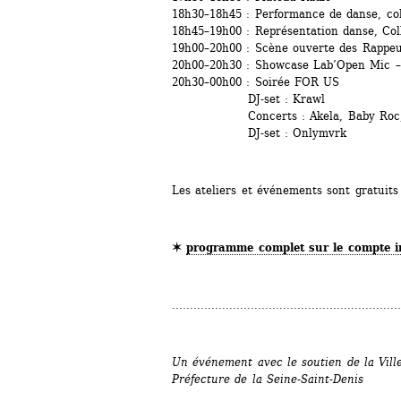
18h30–18h45 : Performance de danse, col
18h45–19h00 : Représentation danse, Coll
19h00–20h00 : Scène ouverte des Rappeu
20h00–20h30 : Showcase Lab’Open Mic – 
20h30–00h00 : Soirée FOR US
DJ-set : Krawl 
Concerts : Akela, Baby Roc, Bee
DJ-set : Onlymvrk
Les ateliers et événements sont gratuits 
✶ 
programme complet sur le compte i
................................................................
Un événement avec le soutien de la Ville 
Préfecture de la Seine-Saint-Denis