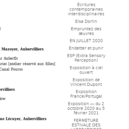
Écritures 
contemporaines 
interdisciplinaires
Elsa Dorlin
Empruntez des 
N
œuvres
EN JUILLET 2020
Endetter et punir
 Mazoyer, Aubervilliers
ESP (Extra Sensory 
r Auberfit
Perception)
at [atelier réservé aux filles]
Exposition à ciel 
 Canal Pourss
ouvert
Exposition de 
Vincent Dupont
villiers
Exposition 
France/Portugal
dow 
Exposition ― du 2 
octobre 2020 au 5 
février 2021
ue Lécuyer, Aubervilliers
FERMETURE 
ESTIVALE DES 