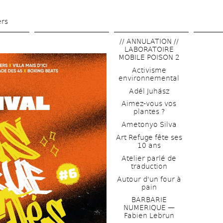
Aller 
au 
ers
contenu 
// ANNULATION // 
principal
LABORATOIRE 
MOBILE POISON 2
Activisme 
environnemental
Adél Juhász
Aimez-vous vos 
plantes ?
Ametonyo Silva
Art Refuge fête ses 
10 ans
Atelier parlé de 
traduction
Autour d'un four à 
pain
BARBARIE 
NUMERIQUE — 
Fabien Lebrun