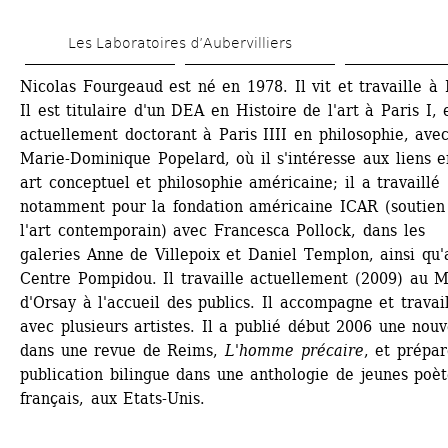
Aller 
Les Laboratoires d’Aubervilliers
au 
contenu 
Nicolas Fourgeaud est né en 1978. Il vit et travaille à P
Il est titulaire d'un DEA en Histoire de l'art à Paris I, e
principal
actuellement doctorant à Paris IIII en philosophie, avec
Marie-Dominique Popelard, où il s'intéresse aux liens en
art conceptuel et philosophie américaine; il a travaillé 
notamment pour la fondation américaine ICAR (soutien 
l'art contemporain) avec Francesca Pollock, dans les 
galeries Anne de Villepoix et Daniel Templon, ainsi qu'a
Centre Pompidou. Il travaille actuellement (2009) au M
d'Orsay à l'accueil des publics. Il accompagne et travail
avec plusieurs artistes. Il a publié début 2006 une nouve
dans une revue de Reims, 
L'homme précaire
, et prépar
publication bilingue dans une anthologie de jeunes poète
français, aux Etats-Unis.