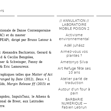
Aller 
au 
ers
contenu 
// ANNULATION // 
principal
LABORATOIRE 
MOBILE POISON 2
ationale de Danse Contemporaine 
Activisme 
C) et du master 
environnemental
SPEAP), dirigé par Bruno Latour à 
Adél Juhász
Aimez-vous vos 
ec Alexandra Bachzetsis, Gerard & 
plantes ?
d & Cecilia Bengolea, 
er & Schwinger, Fanny de 
Ametonyo Silva
i & Eric Lamoureux.
Art Refuge fête ses 
10 ans
raphiques telles que 
Matter of Act
Atelier parlé de 
ranged by Date
(2012), 
Deux • L
traduction
lds, 
Margin Release f/f
(2015) et 
Autour d'un four à 
pain
mpidou, ImpulsTanz, le Athens & 
BARBARIE 
onal de Brest, aux Latitudes 
NUMERIQUE — 
rre.
Fabien Lebrun