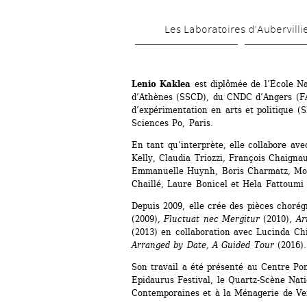
Les Laboratoires d’Aubervilli
Lenio Kaklea
est diplômée de l’École N
d’Athènes (SSCD), du CNDC d’Angers (FA
d’expérimentation en arts et politique (
Sciences Po, Paris.
En tant qu’interprète, elle collabore av
Kelly, Claudia Triozzi, François Chaignau
Emmanuelle Huynh, Boris Charmatz, Mos
Chaillé, Laure Bonicel et Hela Fattoum
Depuis 2009, elle crée des pièces chorég
(2009), 
Fluctuat nec Mergitur
(2010), 
Ar
(2013) en collaboration avec Lucinda Chi
Arranged by Date, A Guided Tour
(2016).
Son travail a été présenté au Centre Po
Epidaurus Festival, le Quartz-Scène Nati
Contemporaines et à la Ménagerie de Ve