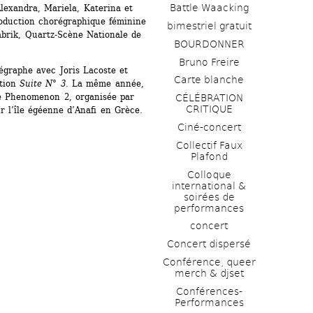
Battle Waacking
Alexandra, Mariela, Katerina et 
duction chorégraphique féminine 
bimestriel gratuit
brik, Quartz-Scène Nationale de 
BOURDONNER
Bruno Freire
égraphe avec Joris Lacoste et 
Carte blanche
tion
Suite N° 3
. La même année, 
le Phenomenon 2, organisée par 
CÉLÉBRATION 
CRITIQUE
r l’île égéenne d’Anafi en Grèce.
Ciné-concert
Collectif Faux 
Plafond 
Colloque 
international & 
soirées de 
performances 
concert
Concert dispersé
Conférence, queer 
merch & djset
Conférences-
Performances