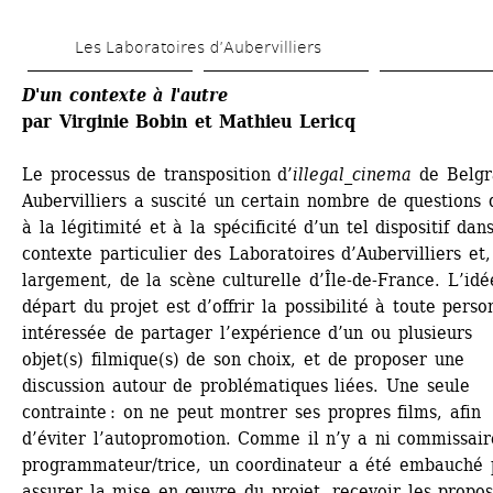
Aller 
Les Laboratoires d’Aubervilliers
au 
contenu 
D'un contexte à l'autre
par Virginie Bobin et Mathieu Lericq
principal
Le processus de transposition d’
illegal_cinema
de Belgr
Aubervilliers a suscité un certain nombre de questions q
à la légitimité et à la spécificité d’un tel dispositif dans
contexte particulier des Laboratoires d’Aubervilliers et, 
largement, de la scène culturelle d’Île-de-France. L’idé
départ du projet est d’offrir la possibilité à toute perso
intéressée de partager l’expérience d’un ou plusieurs 
objet(s) filmique(s) de son choix, et de proposer une 
discussion autour de problématiques liées. Une seule 
contrainte : on ne peut montrer ses propres films, afin 
d’éviter l’autopromotion. Comme il n’y a ni commissaire
programmateur/trice, un coordinateur a été embauché p
assurer la mise en œuvre du projet, recevoir les proposi