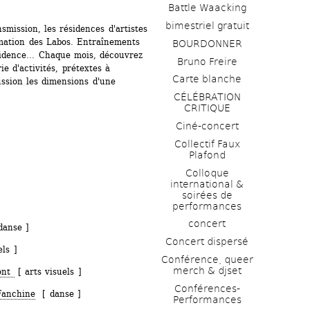
Battle Waacking
bimestriel gratuit
mission, les résidences d'artistes 
mation des Labos. Entraînements 
BOURDONNER
idence... Chaque mois, découvrez 
Bruno Freire
ie d'activités, prétextes à 
Carte blanche
ssion les dimensions d'une 
CÉLÉBRATION 
CRITIQUE
Ciné-concert
Collectif Faux 
Plafond 
Colloque 
international & 
soirées de 
performances 
concert
anse ]
Concert dispersé
ls ]
Conférence, queer 
merch & djset
ont 
[ arts visuels ]
Conférences-
Fanchine
[ danse ]
Performances