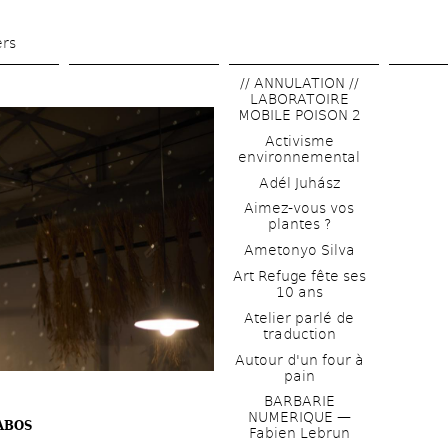
Aller 
au 
ers
contenu 
// ANNULATION // 
principal
LABORATOIRE 
MOBILE POISON 2
Activisme 
environnemental
Adél Juhász
Aimez-vous vos 
plantes ?
Ametonyo Silva
Art Refuge fête ses 
10 ans
Atelier parlé de 
traduction
Autour d'un four à 
pain
BARBARIE 
NUMERIQUE — 
ABOS
Fabien Lebrun