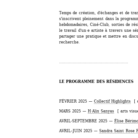
Temps de création, d'échanges et de trans
s'inscrivent pleinement dans la program
hebdomadaires, Ciné-Club, sorties de rés
le travail d'un·e artiste à travers une sér
partager une pratique et mettre en discu
recherche.
........................................................
LE PROGRAMME DES RÉSIDENCES
FÉVRIER 2025 — 
Collectif Highlights
[ d
MARS 2025 — 
H·Alix Sanyas
[ arts visue
AVRIL-SEPTEMBRE 2025 — 
Élise Bérim
AVRIL–JUIN 2025 — 
Sandra Saint Rose 