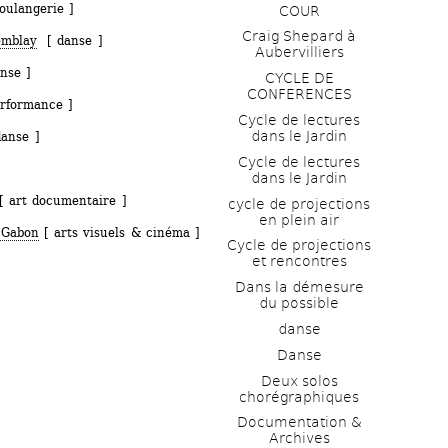
ulangerie ]
COUR
Craig Shepard à 
emblay
[ danse ]
Aubervilliers
nse ] 
CYCLE DE 
CONFERENCES
rformance ]
Cycle de lectures 
dans le Jardin
anse ] 
Cycle de lectures 
dans le Jardin
 art documentaire ]
cycle de projections 
en plein air
 Gabon
[ arts visuels & cinéma ]
Cycle de projections 
et rencontres
Dans la démesure 
du possible
danse
Danse
Deux solos 
chorégraphiques
Documentation & 
Archives