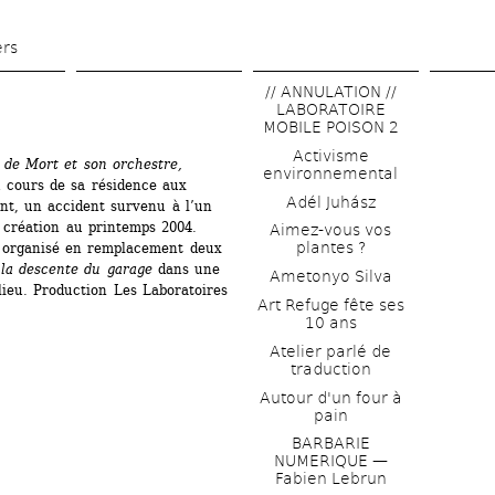
Aller 
au 
ers
contenu 
// ANNULATION // 
principal
LABORATOIRE 
MOBILE POISON 2
Activisme 
de Mort et son orchestre,
environnemental
 cours de sa résidence aux 
Adél Juhász
t, un accident survenu à l’un 
 création au printemps 2004. 
Aimez-vous vos 
plantes ?
t organisé en remplacement deux 
 la descente du garage
dans une 
Ametonyo Silva
ieu. Production Les Laboratoires 
Art Refuge fête ses 
10 ans
Atelier parlé de 
traduction
Autour d'un four à 
pain
BARBARIE 
NUMERIQUE — 
Fabien Lebrun