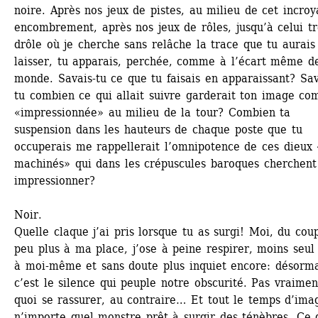
noire. Après nos jeux de pistes, au milieu de cet incroya
encombrement, après nos jeux de rôles, jusqu’à celui trè
drôle où je cherche sans relâche la trace que tu aurais 
laisser, tu apparais, perchée, comme à l’écart même de
monde. Savais-tu ce que tu faisais en apparaissant? Sav
tu combien ce qui allait suivre garderait ton image co
«impressionnée» au milieu de la tour? Combien ta 
suspension dans les hauteurs de chaque poste que tu 
occuperais me rappellerait l’omnipotence de ces dieux 
machinés» qui dans les crépuscules baroques cherchent 
impressionner?
Noir.
Quelle claque j’ai pris lorsque tu as surgi! Moi, du coup
peu plus à ma place, j’ose à peine respirer, moins seul 
à moi-même et sans doute plus inquiet encore: désormai
c’est le silence qui peuple notre obscurité. Pas vraimen
quoi se rassurer, au contraire… Et tout le temps d’imag
n’importe quel monstre prêt à surgir des ténèbres. Ce q