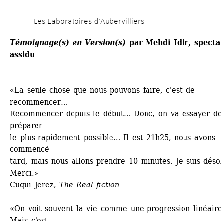
Aller 
Les Laboratoires d’Aubervilliers
au 
contenu 
Témoignage(s) en Version(s)
par Mehdi Idir, spectat
assidu
principal
«La seule chose que nous pouvons faire, c'est de 
recommencer… 
Recommencer depuis le début… Donc, on va essayer de 
préparer 
le plus rapidement possible… Il est 21h25, nous avons 
commencé 
tard, mais nous allons prendre 10 minutes. Je suis déso
Merci.»
Cuqui Jerez, 
The Real fiction
«On voit souvent la vie comme une progression linéaire.
Mais c'est 