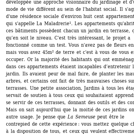
développée une approche visionnaire du jardinage et d'u
mode de vie différent au sein de l'habitat social. Il s'agi
d'une résidence sociale d'environ huit cent appartements
qui s'appelle La Maladrerie¹. Les appartements qu'abrit
ces bâtiments possèdent chacun un jardin en terrasse, q
qu’en soit le niveau. C'est très intéressant, le projet a 
fonctionné comme un test. Vous n'avez pas de fleurs en 
mais vous avez 45m² de terre et c'est à vous de vous en
occuper. Or la majorité des habitants qui ont emménagé
dans ces appartements étaient incapables d’entretenir l
jardin. Ils avaient peur de mal faire, de planter les mau
arbres, et certains ont fait de très mauvaises choses sur
terrasses. Une petite association, Jardins à tous les étag
servait de soutien à tous ceux qui souhaitaient apprendr
se servir de ces terrasses, donnant des outils et des cons
Mais on sait aujourd'hui que la moitié de ces jardins on
autre usage. Je pense que 
La Semeuse
peut être le 
contrepied de cette expérience : vous mettez quelque ch
à la disposition de tous, et ceux qui veulent effectiveme