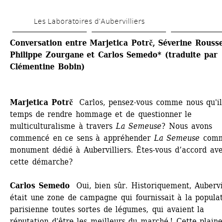
Aller 
Les Laboratoires d’Aubervilliers
au 
contenu 
Conversation entre Marjetica Potrč, Séverine Roussel
Philippe Zourgane et Carlos Semedo* (traduite par 
principal
Clémentine Bobin)
Marjetica Potrč
Carlos, pensez-vous comme nous qu'il 
temps de rendre hommage et de questionner le 
multiculturalisme à travers 
La Semeuse
? Nous avons 
commencé en ce sens à appréhender 
La Semeuse
comm
monument dédié à Aubervilliers. Êtes-vous d’accord ave
cette démarche? 
Carlos Semedo 
Oui, bien sûr. Historiquement, Aubervil
était une zone de campagne qui fournissait à la populat
parisienne toutes sortes de légumes, qui avaient la 
réputation d'être les meilleurs du marché ! Cette plaine