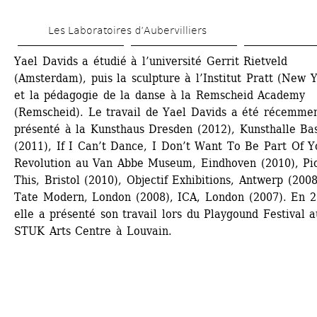
Aller 
Les Laboratoires d’Aubervilliers
au 
contenu 
Yael Davids a étudié à l’université Gerrit Rietveld 
(Amsterdam), puis la sculpture à l’Institut Pratt (New Y
principal
et la pédagogie de la danse à la Remscheid Academy 
(Remscheid). Le travail de Yael Davids a été récemmen
présenté à la Kunsthaus Dresden (2012), Kunsthalle Bas
(2011), If I Can’t Dance, I Don’t Want To Be Part Of Yo
Revolution au Van Abbe Museum, Eindhoven (2010), Pic
This, Bristol (2010), Objectif Exhibitions, Antwerp (2008)
Tate Modern, London (2008), ICA, London (2007). En 20
elle a présenté son travail lors du Playgound Festival au
STUK Arts Centre à Louvain.