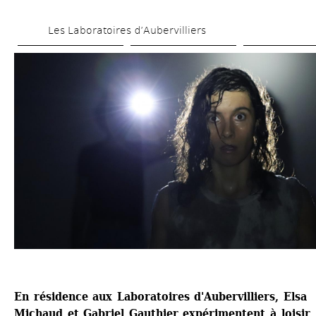
Aller 
Les Laboratoires d’Aubervilliers
au 
contenu 
principal
En résidence aux Laboratoires d'Aubervilliers, Elsa 
Michaud et Gabriel Gauthier expérimentent à loisir, 