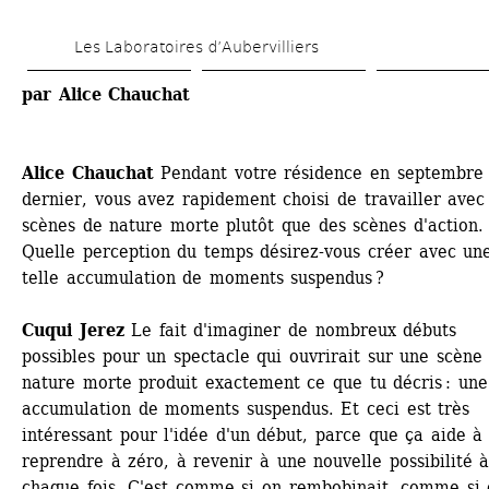
Aller 
Les Laboratoires d’Aubervilliers
au 
contenu 
par Alice Chauchat
principal
Alice Chauchat
Pendant votre résidence en septembre 
dernier, vous avez rapidement choisi de travailler avec 
scènes de nature morte plutôt que des scènes d'action. 
Quelle perception du temps désirez-vous créer avec une
telle accumulation de moments suspendus ?
Cuqui Jerez
Le fait d'imaginer de nombreux débuts 
possibles pour un spectacle qui ouvrirait sur une scène 
nature morte produit exactement ce que tu décris : une 
accumulation de moments suspendus. Et ceci est très 
intéressant pour l'idée d'un début, parce que ça aide à 
reprendre à zéro, à revenir à une nouvelle possibilité à
chaque fois. C'est comme si on rembobinait, comme si 