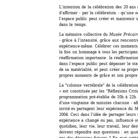
L’intention de la célébration des 20 ans 
d’affirmer - par la célébration - qu’une o
l’espace public peut créer et maintenir 
dans le temps.
La mémoire collective du 
Musée Précaire
- grâce à l’intensité, grâce aux rencontr
expérience-même. Célébrer ces moments d’
la fois un hommage à tous les participant
réaffirmation importante: la réaffirmatio
dans l’espace public peut dépasser le stat
de sa matérialité, et peut créer sa propr
propres moments de grâce et son propre
La "colonne vertébrale" de la célébratio
» est constituée par les "Réflexions Criti
programmation pré-établie de 10h à 22h a
d’une vingtaine de minutes chacune - afi
invité·es partagent leur expérience du 
M
2004. Ceci dans l’idée de partager leurs r
expérience a changé ou pas, influencé o
quotidien, leur vie, leur travail, leur des
doivent répondre aux questions : e
n quoi
pas des décisions futures ? En quoi cett