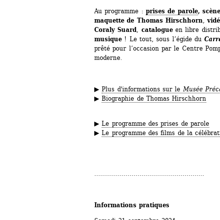
Au programme :
prises de parole
,
scèn
maquette de Thomas Hirschhorn
, 
vid
Coraly Suard
, 
catalogue
en libre distri
musique
! Le tout, sous l’égide du 
Carr
prêté pour l’occasion par le Centre Pomp
moderne.
▶ 
Plus d'informations sur le 
Musée Préca
▶ 
Biographie de Thomas Hirschhorn
▶ 
Le programme des prises de parole
▶ 
Le programme des films de la célébrat
........................................................
Informations pratiques