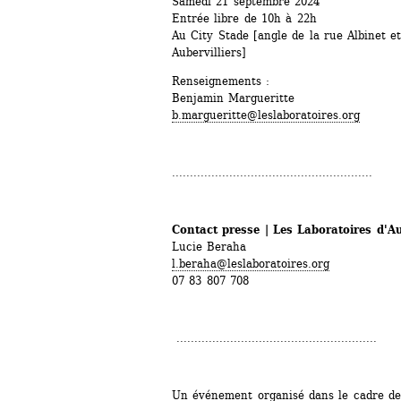
Samedi 21 septembre 2024 
Entrée libre de 10h à 22h
Au City Stade [angle de la rue Albinet e
Aubervilliers]
Renseignements : 
Benjamin Margueritte 
b.margueritte@leslaboratoires.org
........................................................
Contact presse | Les Laboratoires d'Au
Lucie Beraha
l.beraha@leslaboratoires.org
07 83 807 708 
........................................................
Un événement organisé dans le cadre de