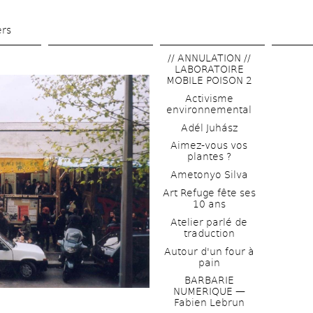
Aller 
au 
ers
contenu 
// ANNULATION // 
principal
LABORATOIRE 
MOBILE POISON 2
Activisme 
environnemental
Adél Juhász
Aimez-vous vos 
plantes ?
Ametonyo Silva
Art Refuge fête ses 
10 ans
Atelier parlé de 
traduction
Autour d'un four à 
pain
BARBARIE 
NUMERIQUE — 
Fabien Lebrun