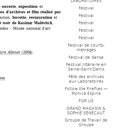
LABORATOIRES
e
ouverte
, 
exposition 
et 
Festival
éos
d’archives et film réalisé par 
Festival
bution, 
buvette
, 
restauration
et 
Festival
é noir 
de Kasimir Malévitch
, 
idou – Musée national d’art 
Festival
Festival
Festival de courts-
métrages 
ire Albinet
(2004)
Festival de danse
Festival littéraire en 
Seine-Saint-Denis
Fête des archives 
ion
aux Laboratoires
Follow the Fireflies — 
Monica Espina
FOR US
GRAND MAGASIN & 
SOPHIE SÉNÉCAUT
Groupe de Travail de 
Groupe