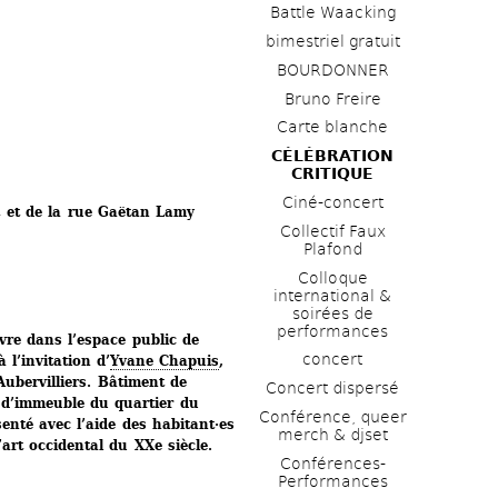
Battle Waacking
bimestriel gratuit
BOURDONNER
Bruno Freire
Carte blanche
CÉLÉBRATION 
CRITIQUE
Ciné-concert
et et de la rue Gaëtan Lamy
Collectif Faux 
Plafond 
Colloque 
international & 
soirées de 
performances 
re dans l’espace public de 
concert
 l’invitation d’
Yvane Chapuis
, 
Aubervilliers. Bâtiment de 
Concert dispersé
 d’immeuble du quartier du 
Conférence, queer 
enté avec l’aide des habitant·es 
merch & djset
’art occidental du XXe 
siècle. 
Conférences-
Performances