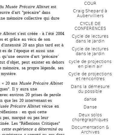
COUR
du 
Musée Précaire Albinet
est 
Craig Shepard à 
euvre d’art "précaire" dans 
Aubervilliers
une mémoire collective qui dure 
CYCLE DE 
CONFERENCES
 Albinet
s’est créée - à l’été 2004 
Cycle de lectures 
es et grâce au vécu de son 
dans le Jardin
intensité 20 ans plus tard est à 
Cycle de lectures 
·es de l’époque et aussi une 
dans le Jardin
n qu’une oeuvre d’art ‘précaire’ 
cycle de projections 
ut d’objet, peut exister en dehors 
en plein air
e mémoire, sa propre légende, ses 
 mystère.
Cycle de projections 
et rencontres
n « 20 ans 
Musée Précaire Albinet
Dans la démesure 
ques". Il y aura une 
du possible
vec environ 20 prises de parole 
danse
n que les 20 intervenant·es 
usée Précaire Albinet
vécue en 
Danse
éflexions : en quoi cette 
Deux solos 
u pas, marqué ou pas leur 
chorégraphiques
tinée. Les "Réflexions Critiques" 
Documentation & 
 cette expérience a déterminé ou 
Archives
e expérience a compté ou pas dans 