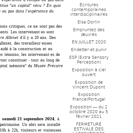
Écritures 
itue "un capital" vécu ? En quoi 
contemporaines 
 ou pas dans l’expérience du 
interdisciplinaires
Elsa Dorlin
ions critiques, ce ne sont pas des 
Empruntez des 
nts. Les intervenant·es sont 
œuvres
re Albinet
d’il y a 20 ans. Des 
EN JUILLET 2020
lbinet, des travailleur·euses 
aidé à la construction et au 
Endetter et punir
es témoins, les intervenant·es de 
ESP (Extra Sensory 
vont constituer - tout au long de 
Perception)
apital mémoire" du
Musée Précaire 
Exposition à ciel 
ouvert
Exposition de 
Vincent Dupont
Exposition 
France/Portugal
Exposition ― du 2 
octobre 2020 au 5 
février 2021
u 
samedi 21 septembre 2024
, à 
FERMETURE 
atrimoine. Un abri sera installé 
ESTIVALE DES 
10h à 22h, visiteurs et visiteuses.