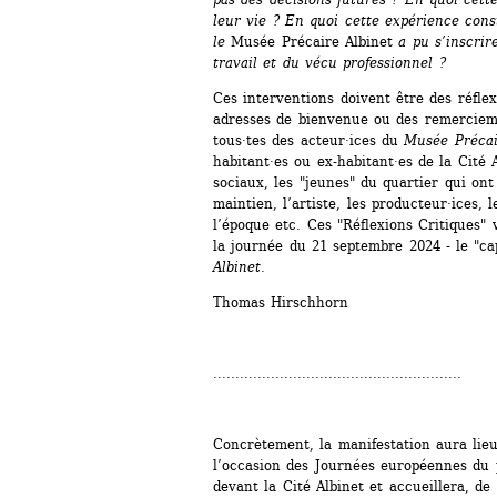
leur vie ? En quoi cette expérience const
le 
Musée Précaire Albinet
a pu s’inscrire
travail et du vécu professionnel ?
Ces interventions doivent être des réflex
adresses de bienvenue ou des remercieme
tous·tes des acteur·ices du 
Musée Précai
habitant·es ou ex-habitant·es de la Cité A
sociaux, les "jeunes" du quartier qui ont 
maintien, l’artiste, les producteur·ices, l
l’époque etc. Ces "Réflexions Critiques" 
la journée du 21 septembre 2024 - le "c
Albinet
.
Thomas Hirschhorn
........................................................
Concrètement, la manifestation aura lie
l’occasion des Journées européennes du p
devant la Cité Albinet et accueillera, de 