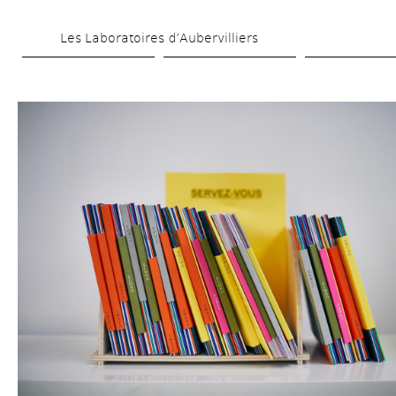
Aller 
Les Laboratoires d’Aubervilliers
au 
contenu 
principal