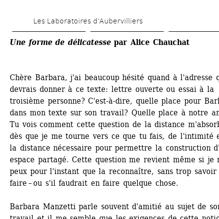
Aller 
Les Laboratoires d’Aubervilliers
au 
contenu 
Une forme de délicatesse
par Alice Chauchat
principal
Chère Barbara, j'ai beaucoup hésité quand à l'adresse q
devrais donner à ce texte: lettre ouverte ou essai à la 
troisième personne? C'est-à-dire, quelle place pour Bar
dans mon texte sur son travail? Quelle place à notre am
Tu vois comment cette question de la distance m'absorb
dès que je me tourne vers ce que tu fais, de l'intimité e
la distance nécessaire pour permettre la construction d'
espace partagé. Cette question me revient même si je n
peux pour l'instant que la reconnaître, sans trop savoir 
faire – ou s'il faudrait en faire quelque chose.
Barbara Manzetti parle souvent d'amitié au sujet de son
travail et il me semble que les exigences de cette notio