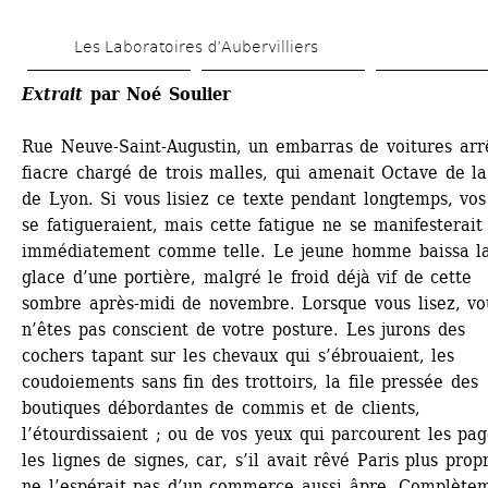
Aller 
Les Laboratoires d’Aubervilliers
au 
contenu 
Extrait
par Noé Soulier
principal
Rue Neuve-Saint-Augustin, un embarras de voitures arrê
fiacre chargé de trois malles, qui amenait Octave de la
de Lyon. Si vous lisiez ce texte pendant longtemps, vos
se fatigueraient, mais cette fatigue ne se manifesterait 
immédiatement comme telle. Le jeune homme baissa la
glace d’une portière, malgré le froid déjà vif de cette 
sombre après-midi de novembre. Lorsque vous lisez, vou
n’êtes pas conscient de votre posture. Les jurons des 
cochers tapant sur les chevaux qui s’ébrouaient, les 
coudoiements sans fin des trottoirs, la file pressée des 
boutiques débordantes de commis et de clients, 
l’étourdissaient ; ou de vos yeux qui parcourent les page
les lignes de signes, car, s’il avait rêvé Paris plus propre
ne l’espérait pas d’un commerce aussi âpre. Complètem