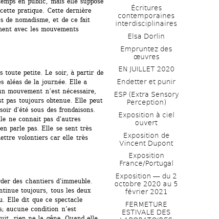
temps en public, mais elle suppose 
Écritures 
cette pratique. Cette dernière 
contemporaines 
s de nomadisme, et de ce fait 
interdisciplinaires
ment avec les mouvements 
Elsa Dorlin
Empruntez des 
œuvres
EN JUILLET 2020
toute petite. Le soir, à partir de 
Endetter et punir
s aléas de la journée. Elle a 
un mouvement n’est nécessaire, 
ESP (Extra Sensory 
st pas toujours obtenue. Elle peut 
Perception)
soir d’été sous des frondaisons. 
Exposition à ciel 
lle ne connait pas d’autres 
ouvert
n parle pas. Elle se sent très 
Exposition de 
ttre volontiers car elle très 
Vincent Dupont
Exposition 
France/Portugal
Exposition ― du 2 
der des chantiers d’immeuble. 
octobre 2020 au 5 
tinue toujours, tous les deux 
février 2021
 Elle dit que ce spectacle 
FERMETURE 
s; aucune condition n’est 
ESTIVALE DES 
uit, rien ne la gêne. Quand elle 