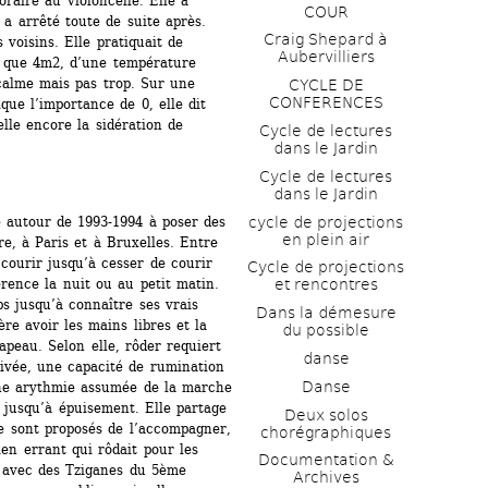
aire au violoncelle. Elle a 
COUR
a arrêté toute de suite après. 
Craig Shepard à 
voisins. Elle pratiquait de 
Aubervilliers
 que 4m2, d’une température 
calme mais pas trop. Sur une 
CYCLE DE 
CONFERENCES
que l’importance de 0, elle dit 
lle encore la sidération de 
Cycle de lectures 
dans le Jardin
Cycle de lectures 
dans le Jardin
cycle de projections 
autour de 1993-1994 à poser des 
en plein air
e, à Paris et à Bruxelles. Entre 
courir jusqu’à cesser de courir 
Cycle de projections 
rence la nuit ou au petit matin. 
et rencontres
s jusqu’à connaître ses vrais 
Dans la démesure 
re avoir les mains libres et la 
du possible
eau. Selon elle, rôder requiert 
danse
ivée, une capacité de rumination 
Danse
une arythmie assumée de la marche 
 jusqu’à épuisement. Elle partage 
Deux solos 
e sont proposés de l’accompagner, 
chorégraphiques
en errant qui rôdait pour les 
Documentation & 
 avec des Tziganes du 5ème 
Archives