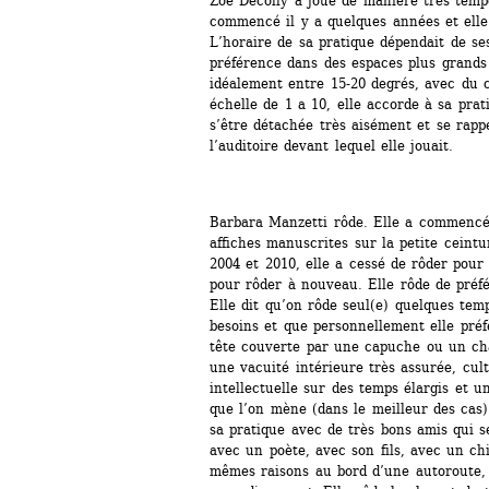
Zoé Décolly a joué de manière très tempor
commencé il y a quelques années et elle 
L’horaire de sa pratique dépendait de ses 
préférence dans des espaces plus grands
idéalement entre 15-20 degrés, avec du 
échelle de 1 a 10, elle accorde à sa prati
s’être détachée très aisément et se rappe
l’auditoire devant lequel elle jouait.
Barbara Manzetti rôde. Elle a commencé 
affiches manuscrites sur la petite ceintur
2004 et 2010, elle a cessé de rôder pour 
pour rôder à nouveau. Elle rôde de préfé
Elle dit qu’on rôde seul(e) quelques temp
besoins et que personnellement elle préfè
tête couverte par une capuche ou un chap
une vacuité intérieure très assurée, cult
intellectuelle sur des temps élargis et 
que l’on mène (dans le meilleur des cas)
sa pratique avec de très bons amis qui s
avec un poète, avec son fils, avec un chi
mêmes raisons au bord d’une autoroute,