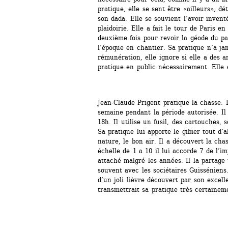
pratique, elle se sent être «ailleurs», dé
son dada. Elle se souvient l’avoir invent
plaidoirie. Elle a fait le tour de Paris en
deuxième fois pour revoir la géode du parc
l’époque en chantier. Sa pratique n’a jama
rémunération, elle ignore si elle a des an
pratique en public nécessairement. Elle 
Jean-Claude Prigent pratique la chasse. 
semaine pendant la période autorisée. Il
18h. Il utilise un fusil, des cartouches, 
Sa pratique lui apporte le gibier tout d’a
nature, le bon air. Il a découvert la cha
échelle de 1 a 10 il lui accorde 7 de l’im
attaché malgré les années. Il la partage 
souvent avec les sociétaires Guisséniens. 
d’un joli lièvre découvert par son excell
transmettrait sa pratique très certaineme