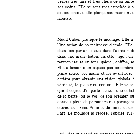
verres très fins et très chers de sa tante
ses mains. Elle se sent très attachée à s
soucis lorsque elle plonge ses mains nues
mousse.
Maud Cabon pratique le moulage. Elle a
l’incitation de sa maitresse d’école. Elle
deux fois par an, plutôt dans l’après-midi
dans une main (bâton, curette, tige), en b
tampon jex et un four spécial; chiffon, ea
Elle a besoin d’un espace peu encombré,
place assise, les mains et les avant-bras a
arrière pour obtenir une vision globale. S
sérénité, le plaisir du contact. Elle se s
que 3 degrés d’importance sur une échell
de la perte (ou le vol) de son premier bu
connait plein de personnes qui partagent
élèves, son amie Anne et de nombreuses g
l’art. Le moulage la repose, l’apaise, lui 