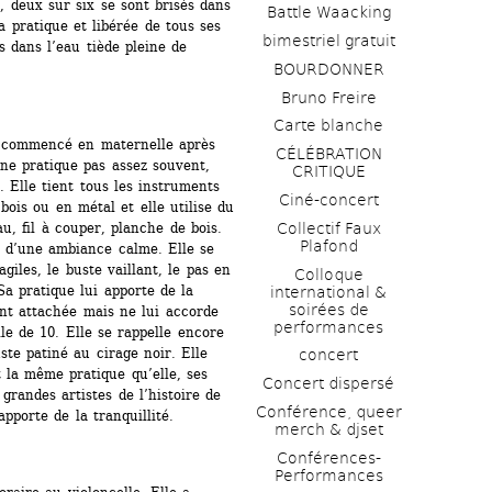
, deux sur six se sont brisés dans 
Battle Waacking
a pratique et libérée de tous ses 
bimestriel gratuit
 dans l’eau tiède pleine de 
BOURDONNER
Bruno Freire
Carte blanche
 commencé en maternelle après 
CÉLÉBRATION 
 ne pratique pas assez souvent, 
CRITIQUE
. Elle tient tous les instruments 
Ciné-concert
ois ou en métal et elle utilise du 
Collectif Faux 
u, fil à couper, planche de bois. 
Plafond 
 d’une ambiance calme. Elle se 
giles, le buste vaillant, le pas en 
Colloque 
a pratique lui apporte de la 
international & 
soirées de 
ent attachée mais ne lui accorde 
performances 
e de 10. Elle se rappelle encore 
ste patiné au cirage noir. Elle 
concert
 la même pratique qu’elle, ses 
Concert dispersé
randes artistes de l’histoire de 
Conférence, queer 
apporte de la tranquillité.
merch & djset
Conférences-
Performances