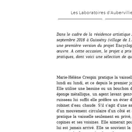
Les Laboratoires d’Aubervilli
Dans le cadre de la résidence artistique 
septembre 2016 à Guissény (village de 1.
une première version du projet 
Encyclop
œuvre. A cette occasion, le projet a pris
pratiques, dont voici une sélection de q
Marie-Hélène Crespin pratique la vaisselle
lundi au lundi, et ce depuis le premier j
Elle utilise une bassine ou un bouchon d
éponge métallique, un agent lavant genr
ruisseau lui suffit elle préfère un évier
robinet d’eau chaude. S’il s’agit d’une as
d’un mouvement circulaire d’un côté et de
pratique la vaisselle seulement en privé
copines et ses voisines. Elle aimerait p
lui est jamais arrivé. Elle se souvient la 