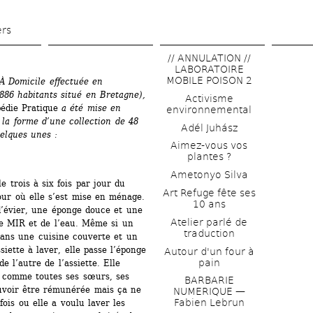
Aller 
au 
ers
contenu 
// ANNULATION // 
principal
LABORATOIRE 
MOBILE POISON 2
À Domicile effectuée en 
886 habitants situé en Bretagne), 
Activisme 
édie Pratique
a été mise en 
environnemental
 la forme d’une collection de 48 
Adél Juhász
uelques unes :
Aimez-vous vos 
plantes ?
Ametonyo Silva
 trois à six fois par jour du 
Art Refuge fête ses 
our où elle s’est mise en ménage. 
10 ans
’évier, une éponge douce et une 
Atelier parlé de 
e MIR et de l’eau. Même si un 
traduction
 dans une cuisine couverte et un 
siette à laver, elle passe l’éponge 
Autour d'un four à 
pain
 l’autre de l’assiette. Elle 
, comme toutes ses sœurs, ses 
BARBARIE 
ouvoir être rémunérée mais ça ne 
NUMERIQUE — 
Fabien Lebrun
fois ou elle a voulu laver les 