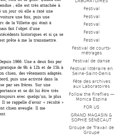
LABORATOIRES
tendue ; elle est très attachée à 
Festival
é un jour où elle a raté une 
Festival
 voiture une fois, puis une 
 de la Villette qui était à 
Festival
is fait l’objet d’une 
Festival
técédents historiques et si ça se 
Festival
est prête à me la transmettre.
Festival de courts-
métrages 
Festival de danse
Depuis 1966. Une a deux fois par 
 pratique de 9h à 12h et de 15h à 
Festival littéraire en 
son chien, des vêtements adaptés. 
Seine-Saint-Denis
bord, puis une activité dans la 
Fête des archives 
sse par ses frères. Sur une 
aux Laboratoires
portance et se dit lui être très 
Follow the Fireflies — 
toujours avec quelqu’un, le plus 
Monica Espina
Il se rappelle d’avoir « récolté » 
FOR US
ent chien aveugle. Il me 
nt. 
GRAND MAGASIN & 
SOPHIE SÉNÉCAUT
Groupe de Travail de 
Groupe