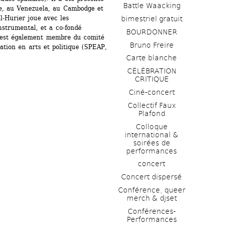
Battle Waacking
e, au Venezuela, au Cambodge et 
l-Hurier joue avec les 
bimestriel gratuit
trumental, et a co-fondé 
BOURDONNER
l est également membre du comité 
Bruno Freire
ion en arts et politique (SPEAP, 
Carte blanche
CÉLÉBRATION 
CRITIQUE
Ciné-concert
Collectif Faux 
Plafond 
Colloque 
international & 
soirées de 
performances 
concert
Concert dispersé
Conférence, queer 
merch & djset
Conférences-
Performances