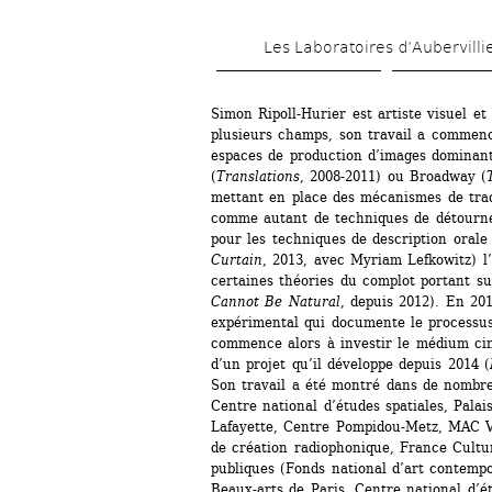
Les Laboratoires d’Aubervilli
Simon Ripoll-Hurier est artiste visuel et 
plusieurs champs, son travail a commenc
espaces de production d’images dominan
(
Translations
, 2008-2011) ou Broadway (
mettant en place des mécanismes de tradu
comme autant de techniques de détourne
pour les techniques de description orale 
Curtain
, 2013, avec Myriam Lefkowitz) l
certaines théories du complot portant su
Cannot Be Natural
, depuis 2012). En 2013
expérimental qui documente le processus 
commence alors à investir le médium cin
d’un projet qu’il développe depuis 2014 (
Son travail a été montré dans de nombreu
Centre national d’études spatiales, Palai
Lafayette, Centre Pompidou-Metz, MAC VAL
de création radiophonique, France Culture
publiques (Fonds national d’art contemp
Beaux-arts de Paris, Centre national d’étu