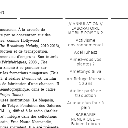
Aller 
au 
ers
contenu 
// ANNULATION // 
principal
LABORATOIRE 
musicien. À la croisée de 
MOBILE POISON 2
é par se concentrer sur des 
Activisme 
tes, comme Hollywood 
environnemental
The Broadway Melody
, 2010-2013), 
ction et de transposition, 
Adél Juhász
ment ou d’emprunt. Son intérêt 
Aimez-vous vos 
(
Périphériques
, 2008 ; 
The 
plantes ?
’a amené à se pencher sur 
Ametonyo Silva
r les formations nuageuses (
This 
, il réalise 
Dreamland
, un film 
Art Refuge fête ses 
10 ans
de fabrication d’une chanson. Il 
ématographique, dans le cadre 
Atelier parlé de 
Projet Diana
).
traduction
ses institutions (Le Magasin, 
Autour d'un four à 
s de Tokyo, Fondation des Galeries 
pain
…), diffusé à la radio (Atelier 
BARBARIE 
), intégré dans des collections 
NUMERIQUE — 
orain, Frac Haute-Normandie, 
Fabien Lebrun
des spatiales). Il a été présenté 