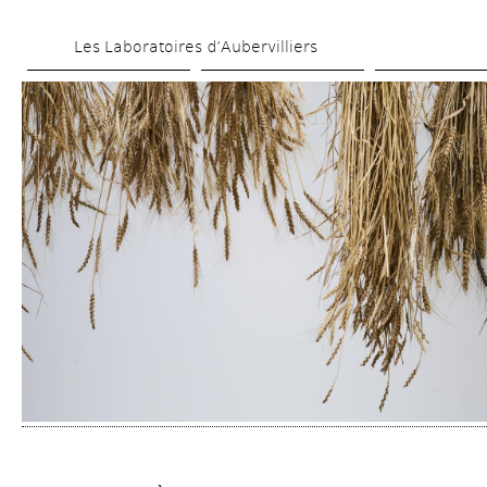
Aller 
Les Laboratoires d’Aubervilliers
au 
contenu 
principal