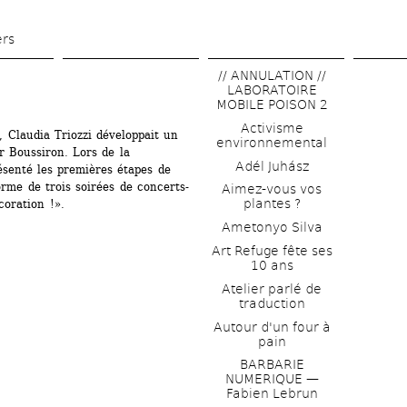
Aller 
au 
ers
contenu 
// ANNULATION // 
principal
LABORATOIRE 
MOBILE POISON 2
Activisme 
 Claudia Triozzi développait un 
environnemental
r Boussiron. Lors de la 
Adél Juhász
ésenté les premières étapes de 
orme de trois soirées de concerts-
Aimez-vous vos 
plantes ?
coration !».
Ametonyo Silva
Art Refuge fête ses 
10 ans
Atelier parlé de 
traduction
Autour d'un four à 
pain
BARBARIE 
NUMERIQUE — 
Fabien Lebrun