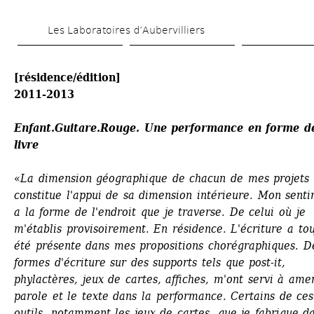
Aller 
Les Laboratoires d’Aubervilliers
au 
contenu 
[résidence/édition]
principal
2011-2013
Enfant.Guitare.Rouge. Une performance en forme de
livre
«
La dimension géographique de chacun de mes projets 
constitue l'appui de sa dimension intérieure. Mon senti
a la forme de l'endroit que je traverse. De celui où je 
m'établis provisoirement. En résidence. L'écriture a tou
été présente dans mes propositions chorégraphiques. De
formes d'écriture sur des supports tels que post-it, 
phylactères, jeux de cartes, affiches, m'ont servi à amen
parole et le texte dans la performance. Certains de ces 
outils, notamment les jeux de cartes, que je fabrique da