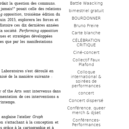
Battle Waacking
ait la question des communs. 
jamais!" posait celle des relations 
bimestriel gratuit
g opposition
, troisième édition du 
BOURDONNER
in 2015, explorera les forces et 
istoire ces dix dernières années 
Bruno Freire
a société. 
Performing opposition
Carte blanche
ues et stratégies développées 
CÉLÉBRATION 
es que par les manifestations 
CRITIQUE
Ciné-concert
Collectif Faux 
Plafond 
Laboratoires s'est déroulé en 
Colloque 
anisé de la manière suivante :
international & 
soirées de 
performances 
 of the Arts sont intervenus dans 
concert
mentation de ces interventions a 
Concert dispersé
rintemps.
Conférence, queer 
merch & djset
anglaise l'atelier 
Graph 
Conférences-
en s'attachant à la conception et 
Performances
 grâce à la cartographie et à 