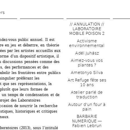
Aller 
au 
ers
contenu 
// ANNULATION // 
principal
LABORATOIRE 
MOBILE POISON 2
dez-vous public annuel. Il est 
Activisme 
 en jeu et débattre, en théorie 
environnemental
es par les artistes accueillis aux 
Adél Juhász
rme d’un dispositif artistique, il 
Aimez-vous vos 
es discussions pensées comme des 
plantes ?
s, des performances et des 
Ametonyo Silva
abolir les frontières entre publics 
singulier préférant les 
Art Refuge fête ses 
t que ses représentations, la 
10 ans
 plutôt que leurs formes de 
Atelier parlé de 
t un temps de condensation et de 
traduction
rojet des Laboratoires 
Autour d'un four à 
ccasion de nourrir la recherche 
pain
stiques, historiques et critiques 
BARBARIE 
naux. 
NUMERIQUE — 
Fabien Lebrun
ratoires (2013), sous l’intitulé 