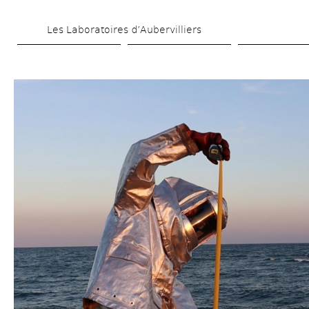
Aller 
Les Laboratoires d’Aubervilliers
au 
contenu 
principal