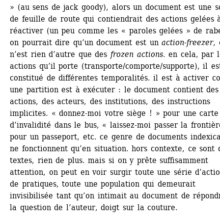
» (au sens de jack goody), alors un document est une so
de feuille de route qui contiendrait des actions gelées à
réactiver (un peu comme les « paroles gelées » de rabel
on pourrait dire qu’un document est un
action-freezer
, 
n’est rien d’autre que des 
frozen actions
. en cela, par l
actions qu’il porte (transporte/comporte/supporte), il est
constitué de différentes temporalités. il est à activer 
une partition est à exécuter : le document contient des 
actions, des acteurs, des institutions, des instructions 
implicites. « donnez-moi votre siège ! » pour une carte 
d’invalidité dans le bus, « laissez-moi passer la frontière
pour un passeport, etc. ce genre de documents indexica
ne fonctionnent qu’en situation. hors contexte, ce sont d
textes, rien de plus. mais si on y prête suffisamment 
attention, on peut en voir surgir toute une série d’actio
de pratiques, toute une population qui demeurait 
invisibilisée tant qu’on intimait au document de répondr
la question de l’auteur, doigt sur la couture.