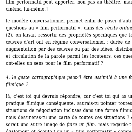
film performatif peut apporter, non pas au théâtre, mai
cinéma lui-même.]
le modèle conversationnel permet enfin de poser d’autr
questions au « film performatif ». dans des 
récits ordin
(2), on faisait ressortir des propriétés spécifiques que le
œuvres d’art ont en régime conversationnel : durée de v
augmentation par des œuvres ou par des idées, distribut
et circulation de la parole parmi les locuteurs. ces ques
ont-elles un sens pour le film performatif ?
4. le geste cartographique peut-il être assimilé à une f
filmique ?
là, c’est toi qui devrais répondre, car c’est toi qui as un
pratique filmique conséquente. saurais-tu pointer toutes 
situations de négociation incluses dans une forme filmiq
nous dessineras-tu une carte de toutes ces situations ? c
serait une autre image de
faire un film
. mais regarde-t-
également et écoute-t-on un « film performatif » comme