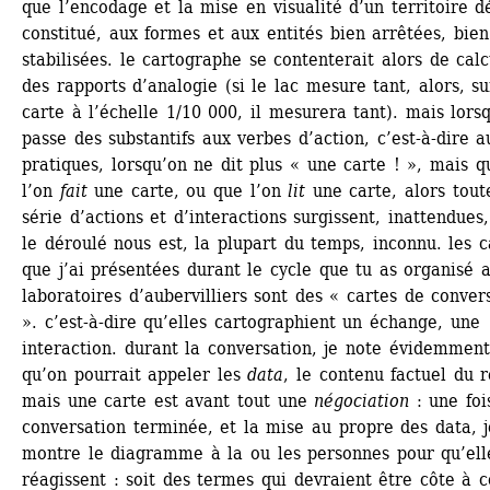
que l’encodage et la mise en visualité d’un territoire dé
constitué, aux formes et aux entités bien arrêtées, bien 
stabilisées. le cartographe se contenterait alors de calcu
des rapports d’analogie (si le lac mesure tant, alors, su
carte à l’échelle 1/10 000, il mesurera tant). mais lorsq
passe des substantifs aux verbes d’action, c’est-à-dire au
pratiques, lorsqu’on ne dit plus « une carte ! », mais qu
l’on 
fait
une carte, ou que l’on 
lit
une carte, alors toute
série d’actions et d’interactions surgissent, inattendues,
le déroulé nous est, la plupart du temps, inconnu. les ca
que j’ai présentées durant le cycle que tu as organisé a
laboratoires d’aubervilliers sont des « cartes de convers
». c’est-à-dire qu’elles cartographient un échange, une 
interaction. durant la conversation, je note évidemment
qu’on pourrait appeler les 
data
, le contenu factuel du ré
mais une carte est avant tout une 
négociation
: une fois
conversation terminée, et la mise au propre des data, je
montre le diagramme à la ou les personnes pour qu’elle
réagissent : soit des termes qui devraient être côte à cô