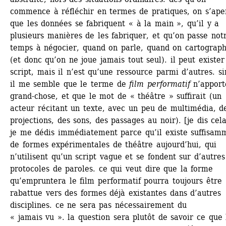
commence à réfléchir en termes de pratiques, on s’aper
que les données se fabriquent « à la main », qu’il y a 
plusieurs manières de les fabriquer, et qu’on passe notr
temps à négocier, quand on parle, quand on cartographi
(et donc qu’on ne joue jamais tout seul). il peut exister 
script, mais il n’est qu’une ressource parmi d’autres. sin
il me semble que le terme de 
film performatif
n’apporte
grand-chose, et que le mot de « théâtre » suffirait (un 
acteur récitant un texte, avec un peu de multimédia, de
projections, des sons, des passages au noir). [je dis cela,
je me dédis immédiatement parce qu’il existe suffisamm
de formes expérimentales de théâtre aujourd’hui, qui 
n’utilisent qu’un script vague et se fondent sur d’autres 
protocoles de paroles. ce qui veut dire que la forme 
qu’empruntera le film performatif pourra toujours être 
rabattue vers des formes déjà existantes dans d’autres 
disciplines. ce ne sera pas nécessairement du 
« jamais vu ». la question sera plutôt de savoir ce que l