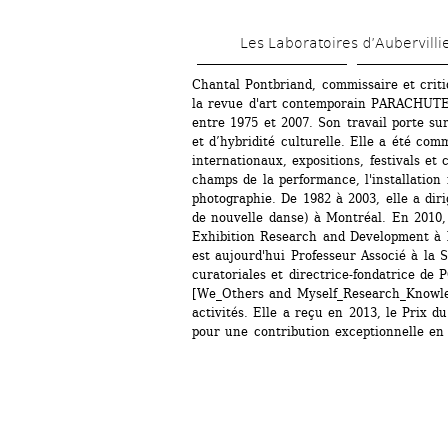
Les Laboratoires d’Aubervilli
Chantal Pontbriand, commissaire et critiq
la revue d'art contemporain PARACHUTE, 
entre 1975 et 2007. Son travail porte sur
et d’hybridité culturelle. Elle a été co
internationaux, expositions, festivals et 
champs de la performance, l'installation m
photographie. De 1982 à 2003, elle a diri
de nouvelle danse) à Montréal. En 2010,
Exhibition Research and Development à l
est aujourd'hui Professeur Associé à la 
curatoriales et directrice-fondatrice d
[We_Others and Myself_Research_Knowled
activités. Elle a reçu en 2013, le Prix 
pour une contribution exceptionnelle en 