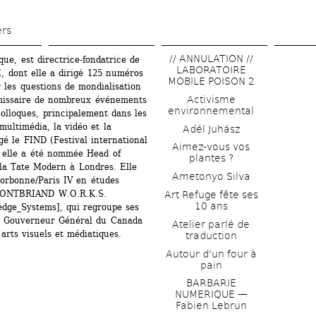
Aller 
au 
ers
contenu 
// ANNULATION // 
ue, est directrice-fondatrice de 
principal
LABORATOIRE 
dont elle a dirigé 125 numéros 
MOBILE POISON 2
 les questions de mondialisation 
Activisme 
mmissaire de nombreux événements 
environnemental
colloques, principalement dans les 
ultimédia, la vidéo et la 
Adél Juhász
gé le FIND (Festival international 
Aimez-vous vos 
 elle a été nommée Head of 
plantes ?
a Tate Modern à Londres. Elle 
Ametonyo Silva
Sorbonne/Paris IV en études 
e PONTBRIAND W.O.R.K.S. 
Art Refuge fête ses 
10 ans
ge_Systems], qui regroupe ses 
du Gouverneur Général du Canada 
Atelier parlé de 
arts visuels et médiatiques.
traduction
Autour d'un four à 
pain
BARBARIE 
NUMERIQUE — 
Fabien Lebrun