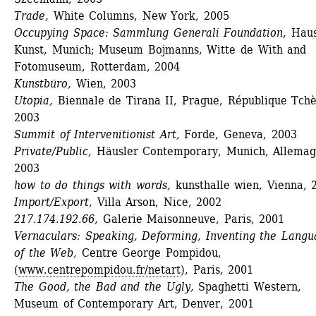
Trade,
White Columns, New York, 2005
Occupying Space: Sammlung Generali Foundation,
Haus
Kunst, Munich; Museum Bojmanns, Witte de With and 
Fotomuseum, Rotterdam, 2004
Kunstbüro,
Wien, 2003 
Utopia,
Biennale de Tirana II, Prague, République Tchè
2003 
Summit of Intervenitionist Art,
Forde, Geneva, 2003
Private/Public,
Häusler Contemporary, Munich, Allemagn
2003 
how to do things with words,
kunsthalle wien, Vienna, 2
Import/Export,
Villa Arson, Nice, 2002 
217.174.192.66,
Galerie Maisonneuve, Paris, 2001 
Vernaculars: Speaking, Deforming, Inventing the Langua
of the Web,
Centre George Pompidou, 
(
www.centrepompidou.fr/netart
), Paris, 2001 
The Good, the Bad and the Ugly,
Spaghetti Western, 
Museum of Contemporary Art, Denver, 2001 