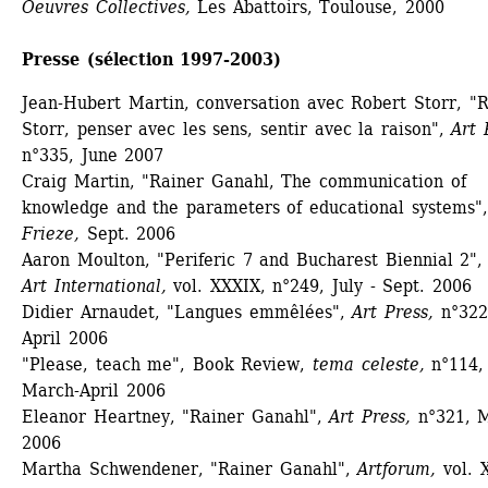
Oeuvres Collectives,
Les Abattoirs, Toulouse, 2000 
Presse (sélection 
1997
-
2003)
Jean-Hubert Martin, conversation avec Robert Storr, "R
Storr, penser avec les sens, sentir avec la raison", 
Art 
n°335, June 2007
Craig Martin, "Rainer Ganahl, The communication of 
knowledge and the parameters of educational systems", 
Frieze,
Sept. 2006
Aaron Moulton, "Periferic 7 and Bucharest Biennial 2",
Art International,
vol. XXXIX, n°249, July - Sept. 2006 
Didier Arnaudet, "Langues emmêlées", 
Art Press,
n°322,
April 2006
"Please, teach me", Book Review, 
tema celeste, 
n°114, 
March-April 2006
Eleanor Heartney, "Rainer Ganahl", 
Art Press,
n°321, M
2006
Martha Schwendener, "Rainer Ganahl", 
Artforum,
vol. X