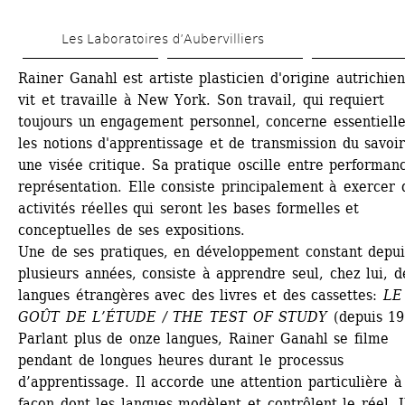
Aller 
Les Laboratoires d’Aubervilliers
au 
contenu 
Rainer Ganahl est artiste plasticien d'origine autrichienn
vit et travaille à New York. Son travail, qui requiert 
principal
toujours un engagement personnel, concerne essentielle
les notions d'apprentissage et de transmission du savoir
une visée critique. Sa pratique oscille entre performanc
représentation. Elle consiste principalement à exercer d
activités réelles qui seront les bases formelles et 
conceptuelles de ses expositions.
Une de ses pratiques, en développement constant depuis
plusieurs années, consiste à apprendre seul, chez lui, de
langues étrangères avec des livres et des cassettes: 
LE 
GOÛT DE L’ÉTUDE / THE TEST OF STUDY
(depuis 199
Parlant plus de onze langues, Rainer Ganahl se filme 
pendant de longues heures durant le processus 
d’apprentissage. Il accorde une attention particulière à 
façon dont les langues modèlent et contrôlent le réel. Il