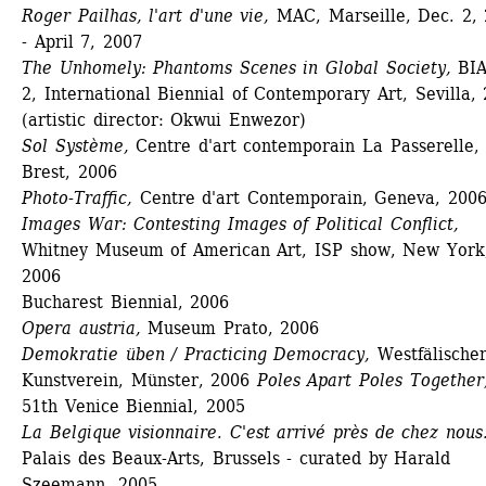
Roger Pailhas, l'art d'une vie,
MAC, Marseille, Dec. 2, 
- April 7, 2007
The Unhomely: Phantoms Scenes in Global Society,
BIA
2, International Biennial of Contemporary Art, Sevilla, 
(artistic director: Okwui Enwezor) 
Sol Système,
Centre d'art contemporain La Passerelle, 
Brest, 2006
Photo-Traffic,
Centre d'art Contemporain, Geneva, 2006
Images War: Contesting Images of Political Conflict,
Whitney Museum of American Art, ISP show, New York,
2006
Bucharest Biennial, 2006
Opera austria,
Museum Prato, 2006
Demokratie üben / Practicing Democracy,
Westfälischer
Kunstverein, Münster, 2006 
Poles Apart Poles Together
51th Venice Biennial, 2005
La Belgique visionnaire. C'est arrivé près de chez nous
Palais des Beaux-Arts, Brussels - curated by Harald 
Szeemann, 2005 