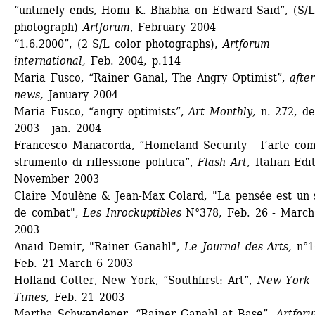
“untimely ends, Homi K. Bhabha on Edward Said”, (S/L 
photograph) 
Artforum
, February 2004
“1.6.2000”, (2 S/L color photographs), 
Artforum 
international,
Feb. 2004, p.114
Maria Fusco, “Rainer Ganal, The Angry Optimist”, 
after
news,
January 2004 
Maria Fusco, “angry optimists”, 
Art Monthly,
n. 272, dec
2003 - jan. 2004 
Francesco Manacorda, “Homeland Security – l’arte com
strumento di riflessione politica”, 
Flash Art,
Italian Edit
November 2003 
Claire Moulène & Jean-Max Colard, "La pensée est un s
de combat", 
Les Inrockuptibles
N°378, Feb. 26 - March 
2003
Anaïd Demir, "Rainer Ganahl", 
Le Journal des Arts, 
n°1
Feb. 21-March 6 2003 
Holland Cotter, New York, “Southfirst: Art”, 
New York 
Times,
Feb. 21 2003 
Martha Schwendener, “Rainer Ganahl at Base”, 
Artforu