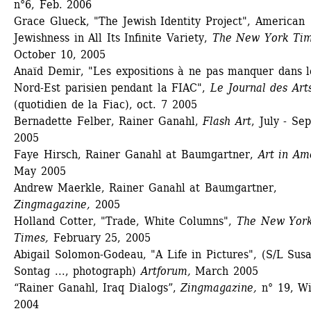
n°6, Feb. 2006
Grace Glueck, "The Jewish Identity Project", American 
Jewishness in All Its Infinite Variety, 
The New York Ti
October 10, 2005
Anaïd Demir, "Les expositions à ne pas manquer dans le
Nord-Est parisien pendant la FIAC", 
Le Journal des Art
(quotidien de la Fiac), oct. 7 2005
Bernadette Felber, Rainer Ganahl, 
Flash Art
, July - Sept
2005
Faye Hirsch, Rainer Ganahl at Baumgartner, 
Art in Am
May 2005
Andrew Maerkle, Rainer Ganahl at Baumgartner, 
Zingmagazine,
2005 
Holland Cotter, "Trade, White Columns", 
The New York
Times,
February 25, 2005
Abigail Solomon-Godeau, "A Life in Pictures", (S/L Susa
Sontag ..., photograph) 
Artforum,
March 2005
“Rainer Ganahl, Iraq Dialogs”, 
Zingmagazine,
n° 19, Wi
2004 