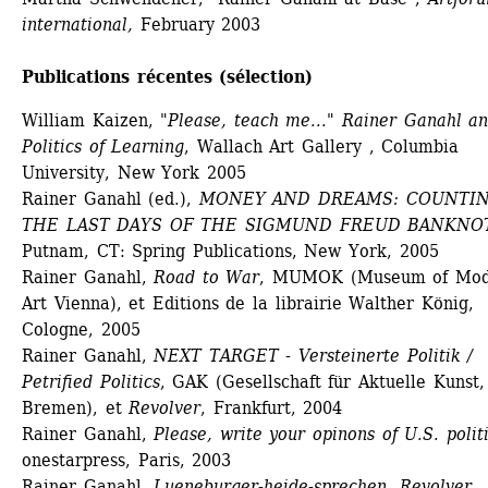
international,
February 2003 
Publications récentes (sélection)
William Kaizen, 
"Please, teach me..." Rainer Ganahl an
Politics of Learning
, Wallach Art Gallery , Columbia 
University, New York 2005
Rainer Ganahl (ed.), 
MONEY AND DREAMS: COUNTIN
THE LAST DAYS OF THE SIGMUND FREUD BANKNO
Putnam, CT: Spring Publications, New York, 2005
Rainer Ganahl, 
Road to War
, MUMOK (Museum of Mod
Art Vienna), et Editions de la librairie Walther König, 
Cologne, 2005
Rainer Ganahl, 
NEXT TARGET - Versteinerte Politik / 
Petrified Politics
, GAK (Gesellschaft für Aktuelle Kunst, 
Bremen), et 
Revolver
, Frankfurt, 2004
Rainer Ganahl, 
Please, write your opinons of U.S. politi
onestarpress, Paris, 2003 
Rainer Ganahl, 
Lueneburger-heide-sprechen, Revolver,