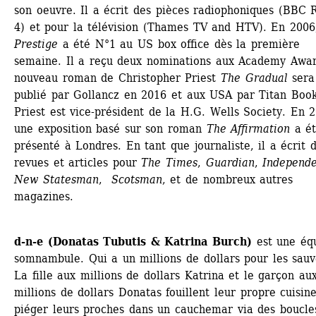
son oeuvre. Il a écrit des pièces radiophoniques (BBC R
4) et pour la télévision (Thames TV and HTV). En 2006
Prestige
a été N°1 au US box office dès la première 
semaine. Il a reçu deux nominations aux Academy Awar
nouveau roman de Christopher Priest 
The Gradual
sera 
publié par Gollancz en 2016 et aux USA par Titan Books
Priest est vice-président de la H.G. Wells Society. En 2
une exposition basé sur son roman 
The Affirmation
a ét
présenté à Londres. En tant que journaliste, il a écrit d
revues et articles pour 
The Times
, 
Guardian
, 
Independ
New Statesman
, 
Scotsman
, et de nombreux autres 
magazines.
d-n-e (Donatas Tubutis & Katrina Burch)
est une équ
somnambule. Qui a un millions de dollars pour les sauv
La fille aux millions de dollars Katrina et le garçon aux
millions de dollars Donatas fouillent leur propre cuisine
piéger leurs proches dans un cauchemar via des boucles