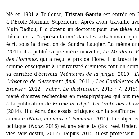
Né en 1981 à Toulouse, 
Tristan Garcia
est entrée en 2
à l’Ecole Normale Supérieure. Après avoir travaillé ave
Alain Badiou, il a obtenu un doctorat pour une thèse sur
thème de la “représentation” dans les arts humain qu’il
écrit sous la direction de Sandra Laugier. La même ann
(2011) il a publié sa première nouvelle, 
La Meilleure Pa
des Hommes
, qui a reçu le prix de Flore. Il a travaillé 
comme enseignant à l’université d’Amiens tout en conti
sa carrière d’écrivain (
Mémoires de la jungle
, 2010 ; 
En
l’absence de classement final
, 2011 ; 
Les Cordelettes de
Browser
, 2012 ; 
Faber. Le destructeur
, 2013 ; 
7
, 2015).
mené d’autres recherches en métaphysiques qui ont me
à la publication de 
Forme et Objet. Un traité des chose
(2014). Il a écrit des essais critiques sur la souffrance 
animale (
Nous, animaux et humains
, 2011), la subjectivi
politique (
Nous
, 2016) et une série tv (Six Feet Under.
vies sans destin, 2012). Depuis 2015, il est professeur 