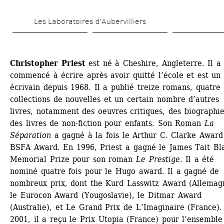
Aller 
Les Laboratoires d’Aubervilliers
au 
contenu 
principal
Christopher Priest
est né à Cheshire, Angleterre. Il a 
commencé à écrire après avoir quitté l’école et est un 
écrivain depuis 1968. Il a publié treize romans, quatre 
collections de nouvelles et un certain nombre d’autres 
livres, notamment des oeuvres critiques, des biographies
des livres de non-fiction pour enfants. Son Roman 
La 
Séparation
a gagné à la fois le Arthur C. Clarke Award 
BSFA Award. En 1996, Priest a gagné le James Tait Bla
Memorial Prize pour son roman 
Le Prestige
. Il a été 
nominé quatre fois pour le Hugo award. Il a gagné de 
nombreux prix, dont the Kurd Lasswitz Award (Allemagn
le Eurocon Award (Yougoslavie), le Ditmar Award 
(Australie), et Le Grand Prix de L’Imaginaire (France). 
2001, il a reçu le Prix Utopia (France) pour l’ensemble 