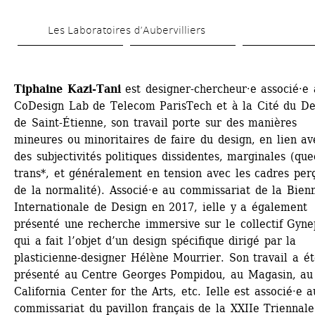
Aller 
Les Laboratoires d’Aubervilliers
au 
contenu 
principal
Tiphaine Kazi-Tani
est designer-chercheur·e associé·e 
CoDesign Lab de Telecom ParisTech et à la Cité du Des
de Saint-Étienne, son travail porte sur des manières 
mineures ou minoritaires de faire du design, en lien ave
des subjectivités politiques dissidentes, marginales (quee
trans*, et généralement en tension avec les cadres perç
de la normalité). Associé·e au commissariat de la Bienn
Internationale de Design en 2017, ielle y a également 
présenté une recherche immersive sur le collectif Gyne
qui a fait l’objet d’un design spécifique dirigé par la 
plasticienne-designer Hélène Mourrier. Son travail a été
présenté au Centre Georges Pompidou, au Magasin, au 
California Center for the Arts, etc. Ielle est associé·e au
commissariat du pavillon français de la XXIIe Triennale