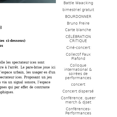
Battle Waacking
bimestriel gratuit
BOURDONNER
Bruno Freire
]
Carte blanche
CÉLÉBRATION 
tes ci-dessous)
CRITIQUE
us
Ciné-concert
Collectif Faux 
Plafond 
e les spectateur·ices sont 
Colloque 
re à l'arrêt. Le pare-brise joue ici 
international & 
’espace urbain, les usager·es d'un 
soirées de 
ectateur·ices. Proposant un jeu 
performances 
via un signal sonore, l’espace 
concert
pses qui par effet de contraste 
Concert dispersé
aphiques.
Conférence, queer 
merch & djset
Conférences-
Performances