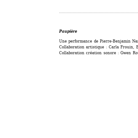
................................................................
Paupière 
Une performance de Pierre-Benjamin Na
Collaboration artistique : Carla Frouin, 
Collaboration création sonore : Gwen R