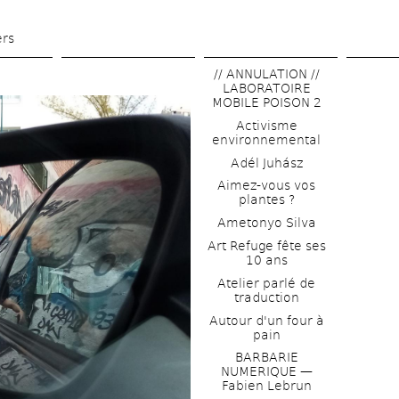
Aller 
au 
ers
contenu 
// ANNULATION // 
principal
LABORATOIRE 
MOBILE POISON 2
Activisme 
environnemental
Adél Juhász
Aimez-vous vos 
plantes ?
Ametonyo Silva
Art Refuge fête ses 
10 ans
Atelier parlé de 
traduction
Autour d'un four à 
pain
BARBARIE 
NUMERIQUE — 
Fabien Lebrun