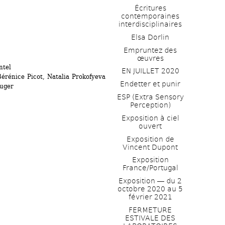
Écritures 
contemporaines 
interdisciplinaires
Elsa Dorlin
Empruntez des 
œuvres
ntel
EN JUILLET 2020
Bérénice Picot, Natalia Prokofyeva
Endetter et punir
ouger
ESP (Extra Sensory 
Perception)
Exposition à ciel 
ouvert
Exposition de 
Vincent Dupont
Exposition 
France/Portugal
Exposition ― du 2 
octobre 2020 au 5 
février 2021
FERMETURE 
ESTIVALE DES 