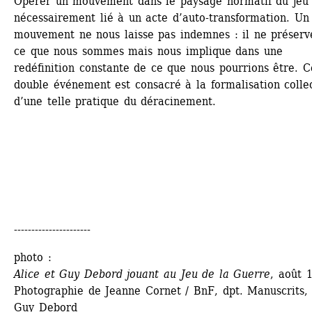
Opérer un mouvement dans le paysage normatif du jeu e
nécessairement lié à un acte d’auto-transformation. Un t
mouvement ne nous laisse pas indemnes : il ne préserve
ce que nous sommes mais nous implique dans une 
redéfinition constante de ce que nous pourrions être. Ce
double événement est consacré à la formalisation collec
d’une telle pratique du déracinement.
----------------------
photo : 
Alice et Guy Debord jouant au Jeu de la Guerre
, août 
Photographie de Jeanne Cornet / BnF, dpt. Manuscrits, 
Guy Debord