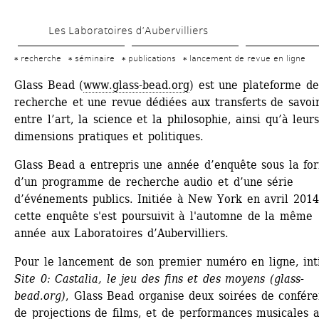
Aller 
Les Laboratoires d’Aubervilliers
au 
contenu 
recherche
séminaire
publications
lancement de revue en ligne
principal
Glass Bead (
www.glass-bead.org
) est une plateforme de 
recherche et une revue dédiées aux transferts de savoir
entre l’art, la science et la philosophie, ainsi qu’à leurs
dimensions pratiques et politiques.
Glass Bead a entrepris une année d’enquête sous la for
d’un programme de recherche audio et d’une série 
d’événements publics. Initiée à New York en avril 2014,
cette enquête s'est poursuivit à l'automne de la même 
année aux Laboratoires d’Aubervilliers.
Pour le lancement de son premier numéro en ligne, inti
Site 0: Castalia, le jeu des fins et des moyens (glass-
bead.org)
, Glass Bead organise deux soirées de conféren
de projections de films, et de performances musicales a