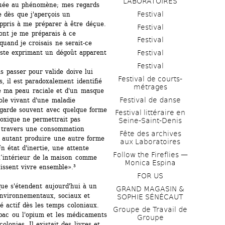
LABORATOIRES
tuée au phénomène; mes regards 
Festival
dès que j'aperçois un 
pris à me préparer à être déçue. 
Festival
ont je me préparais à ce 
Festival
quand je croisais ne serait-ce 
iste exprimant un dégoût apparent 
Festival
Festival
 passer pour valide doive lui 
Festival de courts-
, il est paradoxalement identifié 
métrages 
 ma peau raciale et d'un masque 
Festival de danse
le vivant d'une maladie 
arde souvent avec quelque forme 
Festival littéraire en 
toxique ne permettrait pas 
Seine-Saint-Denis
à travers une consommation 
Fête des archives 
 autant produire une autre forme 
aux Laboratoires
n état d'inertie, une attente 
Follow the Fireflies — 
l’intérieur de la maison comme 
Monica Espina
issent vivre ensemble».³
FOR US
ue s'étendent aujourd'hui à un 
GRAND MAGASIN & 
environnementaux, sociaux et 
SOPHIE SÉNÉCAUT
té actif dès les temps coloniaux. 
Groupe de Travail de 
bac ou l'opium et les médicaments 
Groupe
lonies. Il existait des livres et 