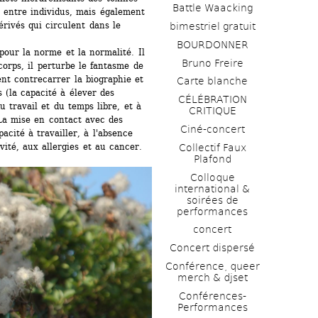
Battle Waacking
 entre individus, mais également 
rivés qui circulent dans le 
bimestriel gratuit
BOURDONNER
ur la norme et la normalité. Il 
Bruno Freire
corps, il perturbe le fantasme de 
ent contrecarrer la biographie et 
Carte blanche
(la capacité à élever des 
CÉLÉBRATION 
 travail et du temps libre, et à 
CRITIQUE
La mise en contact avec des 
Ciné-concert
acité à travailler, à l'absence 
vité, aux allergies et au cancer. 
Collectif Faux 
Plafond 
Colloque 
international & 
soirées de 
performances 
concert
Concert dispersé
Conférence, queer 
merch & djset
Conférences-
Performances