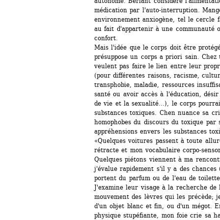
autonome. Berlant considère l'alimentat
médication par l'auto-interruption. Mang
environnement anxiogène, tel le cercle fam
au fait d'appartenir à une communauté o
confort. 
Mais l'idée que le corps doit être protég
présuppose un corps a priori sain. Chez 
veulent pas faire le lien entre leur propr
(pour différentes raisons, racisme, cultu
transphobie, maladie, ressources insuffi
santé ou avoir accès à l'éducation, désir
de vie et la sexualité...), le corps pourr
substances toxiques. Chen nuance sa crit
homophobes du discours du toxique par se
appréhensions envers les substances tox
«Quelques voitures passent à toute allur
rétracte et mon vocabulaire corpo-sensor
Quelques piétons viennent à ma rencontre
j'évalue rapidement s'il y a des chances (
portent du parfum ou de l'eau de toilette
J'examine leur visage à la recherche de 
mouvement des lèvres qui les précède; je
d'un objet blanc et fin, ou d'un mégot. E
physique stupéfiante, mon foie crie sa ha