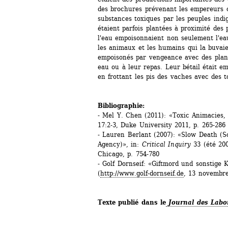
des brochures prévenant les empereurs c
substances toxiques par les peuples indig
étaient parfois plantées à proximité des p
l'eau empoisonnaient non seulement l'ea
les animaux et les humains qui la buvaien
empoisonés par vengeance avec des plant
eau ou à leur repas. Leur bétail était em
en frottant les pis des vaches avec des to
Bibliographie:
- Mel Y. Chen (2011): «Toxic Animacies, 
17:2-3, Duke University 2011, p. 265-286
- Lauren Berlant (2007): «Slow Death (So
Agency)», in: 
Critical Inquiry
33 (été 200
Chicago, p. 754-780
- Golf Dornseif: «Giftmord und sonstige Ko
(
http://www.golf-dornseif.de
, 13 novembre
Texte publié dans le
Journal des Labor