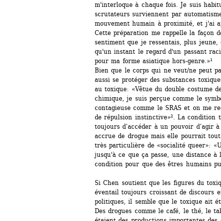
m'interloque à chaque fois. Je suis habi
scrutateurs surviennent par automatisme 
mouvement humain à proximité, et j'ai ap
Cette préparation me rappelle la façon d
sentiment que je ressentais, plus jeune, 
qu'un instant le regard d'un passant rac
pour ma forme asiatique hors-genre.»¹
Bien que le corps qui ne veut/ne peut pas
aussi se protéger des substances toxiques
au toxique: «Vêtue du double costume de
chimique, je suis perçue comme le symbo
contagieuse comme le SRAS et on me reg
de répulsion instinctive»². La condition 
toujours d’accéder à un pouvoir d’agir 
accrue de drogue mais elle pourrait tout
très particulière de «socialité queer»: «U
jusqu'à ce que ça passe, une distance à 
condition pour que des êtres humains pu
Si Chen soutient que les figures du toxiq
éventail toujours croissant de discours 
politiques, il semble que le toxique ait é
Des drogues comme le café, le thé, le ta
étaient des productions importantes des co