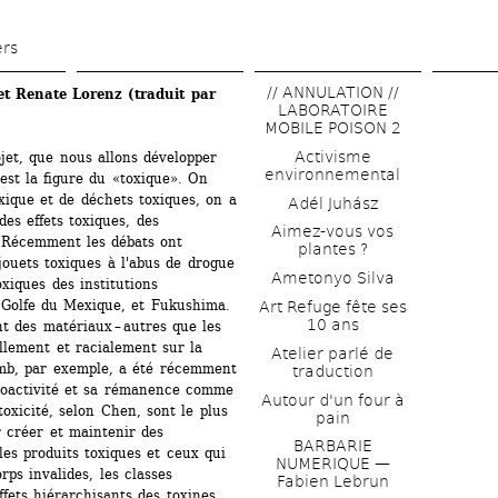
Aller 
au 
ers
contenu 
// ANNULATION // 
et Renate Lorenz
(traduit par 
principal
LABORATOIRE 
MOBILE POISON 2
Activisme 
jet, que nous allons développer 
environnemental
est la figure du «toxique». On 
xique et de déchets toxiques, on a 
Adél Juhász
es effets toxiques, des 
Aimez-vous vos 
. Récemment les débats ont 
plantes ?
jouets toxiques à l'abus de drogue 
Ametonyo Silva
oxiques des institutions 
u Golfe du Mexique, et Fukushima. 
Art Refuge fête ses 
10 ans
 des matériaux – autres que les 
llement et racialement sur la 
Atelier parlé de 
lomb, par exemple, a été récemment 
traduction
dioactivité et sa rémanence comme 
Autour d'un four à 
oxicité, selon Chen, sont le plus 
pain
 créer et maintenir des 
BARBARIE 
s produits toxiques et ceux qui 
NUMERIQUE — 
rps invalides, les classes 
Fabien Lebrun
fets hiérarchisants des toxines 