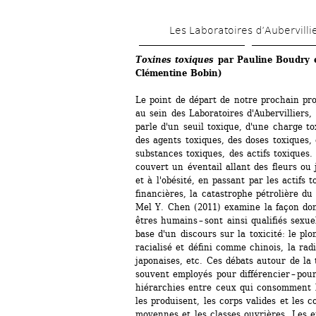
Les Laboratoires d’Aubervilli
Toxines toxiques 
par Pauline Boudry 
Clémentine Bobin)
Le point de départ de notre prochain pro
au sein des Laboratoires d'Aubervilliers, 
parle d'un seuil toxique, d'une charge to
des agents toxiques, des doses toxiques, d
substances toxiques, des actifs toxiques
couvert un éventail allant des fleurs ou 
et à l'obésité, en passant par les actifs t
financières, la catastrophe pétrolière d
Mel Y. Chen (2011) examine la façon dont
êtres humains – sont ainsi qualifiés sexue
base d'un discours sur la toxicité: le p
racialisé et défini comme chinois, la ra
japonaises, etc. Ces débats autour de la t
souvent employés pour différencier – pour
hiérarchies entre ceux qui consomment le
les produisent, les corps valides et les co
moyennes et les classes ouvrières. Les ef