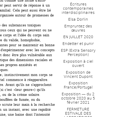
ion comme une forme d'auto-
Écritures 
er peut servir de réponse à un 
contemporaines 
ilial. Cela peut aussi être lié 
interdisciplinaires
rganisée autour de promesses de 
Elsa Dorlin
é des substances toxiques 
Empruntez des 
œuvres
tous ceux qui ne peuvent ou ne 
e corps et l'idée du corps sain 
EN JUILLET 2020
re du valide, homophobie, 
Endetter et punir
santes pour se maintenir en bonne 
 d'expérimenter avec les concepts 
ESP (Extra Sensory 
Perception)
ait donc être plus vulnérable aux 
ique des dimensions raciales et 
Exposition à ciel 
s propres anxiétés et 
ouvert
iques:
Exposition de 
e ; instinctivement mon corps se 
Vincent Dupont
iel commence à réapparaître. 
Exposition 
. Avant qu'ils ne s'approchent 
France/Portugal
si c'est «leur genre») qu'ils 
Exposition ― du 2 
, ou de la crème solaire. 
octobre 2020 au 5 
bouffées de fumée, ou du 
février 2021
 scrute leur main à la recherche 
FERMETURE 
n un instant, avec une rapidité 
ESTIVALE DES 
ine, une haine dont l'intensité 