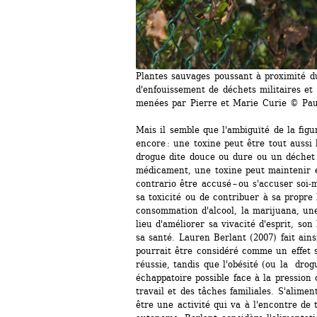
Plantes sauvages poussant à proximité du 
d'enfouissement de déchets militaires et 
menées par Pierre et Marie Curie © Pa
Mais il semble que l'ambiguïté de la figu
encore : une toxine peut être tout aussi
drogue dite douce ou dure ou un déchet 
médicament, une toxine peut maintenir e
contrario être accusé – ou s'accuser soi-
sa toxicité ou de contribuer à sa propre 
consommation d'alcool, la marijuana, une
lieu d'améliorer sa vivacité d'esprit, son
sa santé. Lauren Berlant (2007) fait ains
pourrait être considéré comme un effet s
réussie, tandis que l'obésité (ou la drogu
échappatoire possible face à la pression
travail et des tâches familiales. S'alimen
être une activité qui va à l'encontre de t