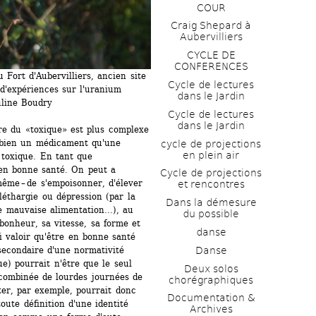
COUR
Craig Shepard à 
Aubervilliers
CYCLE DE 
CONFERENCES
Fort d'Aubervilliers, ancien site 
Cycle de lectures 
d'expériences sur l'uranium 
dans le Jardin
uline Boudry
Cycle de lectures 
dans le Jardin
re du «toxique» est plus complexe 
 bien un médicament qu'une 
cycle de projections 
en plein air
toxique. En tant que 
n bonne santé. On peut a 
Cycle de projections 
même – de s'empoisonner, d'élever 
et rencontres
léthargie ou dépression (par la 
Dans la démesure 
 mauvaise alimentation...), au 
du possible
 bonheur, sa vitesse, sa forme et 
danse
i valoir qu'être en bonne santé 
Danse
econdaire d'une normativité 
e) pourrait n'être que le seul 
Deux solos 
 combinée de lourdes journées de 
chorégraphiques
ter, par exemple, pourrait donc 
Documentation & 
oute définition d'une identité 
Archives