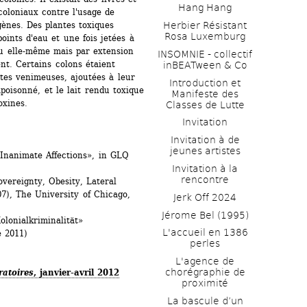
Hang Hang
oloniaux contre l'usage de 
ènes. Des plantes toxiques 
Herbier Résistant 
Rosa Luxemburg
oints d'eau et une fois jetées à 
u elle-même mais par extension 
INSOMNIE - collectif 
t. Certains colons étaient 
inBEATween & Co
es venimeuses, ajoutées à leur 
Introduction et 
poisonné, et le lait rendu toxique 
Manifeste des 
xines. 
Classes de Lutte
Invitation
Invitation à de 
jeunes artistes 
Inanimate Affections», in GLQ 
Invitation à la 
rencontre
vereignty, Obesity, Lateral 
7), The University of Chicago, 
Jerk Off 2024
Jérome Bel (1995)
lonialkriminalität» 
L'accueil en 1386 
 2011)
perles
L'agence de 
chorégraphie de 
atoires
, janvier-avril 2012
proximité
La bascule d’un 