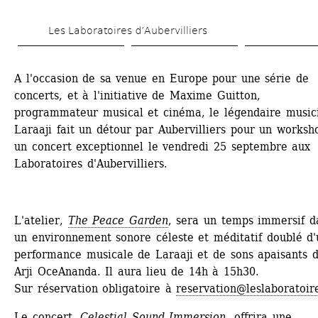
Aller 
Les Laboratoires d’Aubervilliers
au 
contenu 
A l'occasion de sa venue en Europe pour une série de 
principal
concerts, et à l'initiative de Maxime Guitton, 
programmateur musical et cinéma, le légendaire musici
Laraaji fait un détour par Aubervilliers pour un worksho
un concert exceptionnel le vendredi 25 septembre aux 
Laboratoires d'Aubervilliers.
L'atelier, 
The Peace Garden
, sera un temps immersif da
un environnement sonore céleste et méditatif doublé d'
performance musicale de Laraaji et de sons apaisants d
Arji OceAnanda. Il aura lieu de 14h à 15h30.
Sur réservation obligatoire à 
reservation@leslaboratoir
Le concert, 
Celestial Sound Immersion
, offrira une 