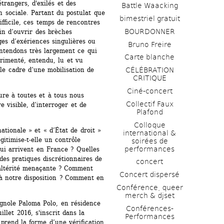
rangers, d'exilés et des 
Battle Waacking
 sociale. Partant du postulat que 
bimestriel gratuit
ifficile, ces temps de rencontres 
BOURDONNER
in d’ouvrir des brèches 
es d’exériences singulières ou 
Bruno Freire
ntendons très largement ce qui 
Carte blanche
imenté, entendu, lu et vu 
le cadre d’une mobilisation de 
CÉLÉBRATION 
CRITIQUE
Ciné-concert
re à toutes et à tous nous 
Collectif Faux 
visible, d’interroger et de 
Plafond 
Colloque 
tionale » et « d’État de droit » 
international & 
gitimise-t-elle un contrôle 
soirées de 
performances 
qui arrivent en France ? Quelles 
des pratiques discrétionnaires de 
concert
 altérité menaçante ? Comment 
Concert dispersé
à notre disposition ? Comment en 
Conférence, queer 
merch & djset
pagnole Paloma Polo, en résidence 
Conférences-
llet 2016, s'inscrit dans la 
Performances
prend la forme d’une vérification 