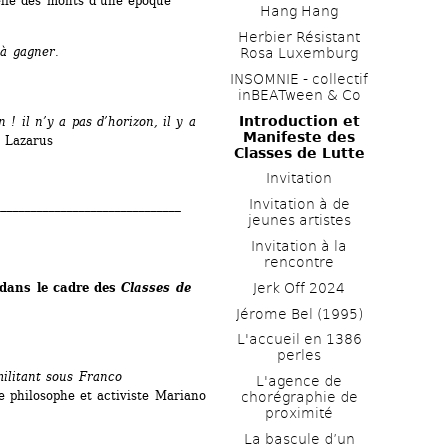
lie des monts d’une époque 
Hang Hang
Herbier Résistant 
 à gagner.
Rosa Luxemburg
INSOMNIE - collectif 
inBEATween & Co
Introduction et 
! il n’y a pas d’horizon, il y a 
Manifeste des 
n Lazarus
Classes de Lutte
Invitation
Invitation à de 
______________________________
jeunes artistes 
Invitation à la 
rencontre
ans le cadre des 
Classes de 
Jerk Off 2024
Jérome Bel (1995)
L'accueil en 1386 
perles
ilitant sous Franco
L'agence de 
e philosophe et activiste Mariano 
chorégraphie de 
proximité
La bascule d’un 