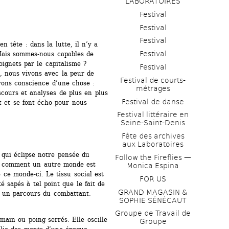
LABORATOIRES
Festival
Festival
Festival
 tête : dans la lutte, il n’y a 
Festival
Mais sommes-nous capables de 
ignets par le capitalisme ? 
Festival
, nous vivons avec la peur de 
Festival de courts-
ons conscience d’une chose : 
métrages 
cours et analyses de plus en plus 
Festival de danse
t et se font écho pour nous 
Festival littéraire en 
Seine-Saint-Denis
Fête des archives 
aux Laboratoires
 qui éclipse notre pensée du 
Follow the Fireflies — 
 comment un autre monde est 
Monica Espina
ce monde-ci. Le tissu social est 
FOR US
 sapés à tel point que le fait de 
GRAND MAGASIN & 
 un parcours du combattant. 
SOPHIE SÉNÉCAUT
Groupe de Travail de 
main ou poing serrés. Elle oscille 
Groupe