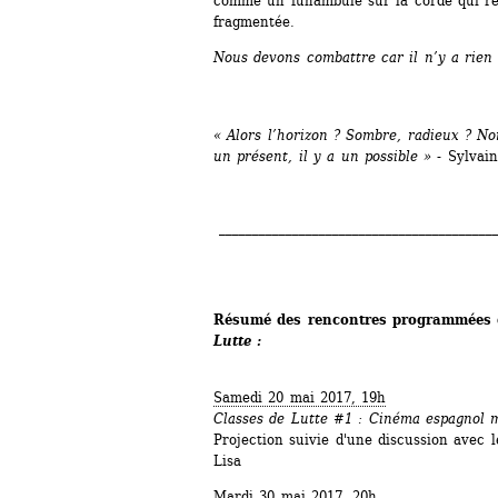
comme un funambule sur la corde qui re
fragmentée.
Nous devons combattre car il n’y a rien
« Alors l’horizon ? Sombre, radieux ? Non 
un présent, il y a un possible » - 
Sylvai
__________________________________________
Résumé des rencontres programmées d
Lutte :
Samedi 20 mai 2017, 19h
Classes de Lutte #1 : Cinéma espagnol m
Projection suivie d'une discussion avec l
Lisa
Mardi 30 mai 2017, 20h