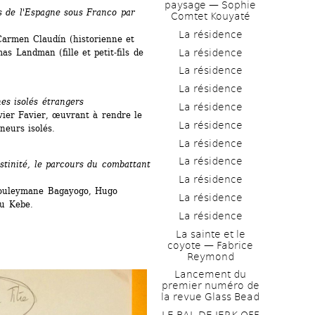
paysage — Sophie 
 de l'Espagne sous Franco par 
Comtet Kouyaté
La résidence
Carmen Claudín (historienne et 
 Landman (fille et petit-fils de 
La résidence
La résidence
La résidence
nes isolés étrangers
La résidence
ier Favier, œuvrant à rendre le 
La résidence
neurs isolés.
La résidence
La résidence
stinité, le parcours du combattant 
La résidence
Souleymane Bagayogo, Hugo 
La résidence
u Kebe.
La résidence
La sainte et le 
coyote — Fabrice 
Reymond
Lancement du 
premier numéro de 
la revue Glass Bead