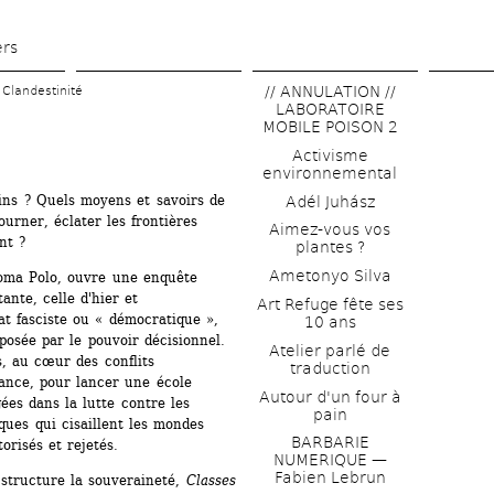
Aller 
au 
ers
contenu 
// ANNULATION // 
Clandestinité
principal
LABORATOIRE 
MOBILE POISON 2
Activisme 
environnemental
ins ? Quels moyens et savoirs de 
Adél Juhász
urner, éclater les frontières 
Aimez-vous vos 
nt ?
plantes ?
Ametonyo Silva
loma Polo, ouvre une enquête 
ante, celle d'hier et 
Art Refuge fête ses 
t fasciste ou « démocratique », 
10 ans
posée par le pouvoir décisionnel. 
Atelier parlé de 
 au cœur des conflits 
traduction
ance, pour lancer une école 
Autour d'un four à 
es dans la lutte contre les 
pain
iques qui cisaillent les mondes 
BARBARIE 
torisés et rejetés.
NUMERIQUE — 
Fabien Lebrun
structure la souveraineté, 
Classes 