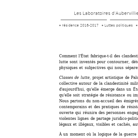
Les Laboratoires d’Aubervilli
résidence 2016-2017
Luttes politiques
Comment l'État fabrique-t-il des clandest
lutte sont inventés pour contourner, déto
physiques et subjectives qui nous sépare
Classes de lutte
, projet artistique de Pa
collective autour de la clandestinité milit
d'aujourd'hui, qu'elle émerge dans un Éta
qu'elle soit stratégie de résistance ou im
Nous partons du non-accueil des émigrés,
contemporains et des pratiques de résist
ouverte qui réunira des personnes engagé
violentes lignes de partage juridico-polit
légaux et illégaux, visibles et cachés, au
À un moment où la logique de la guerre 