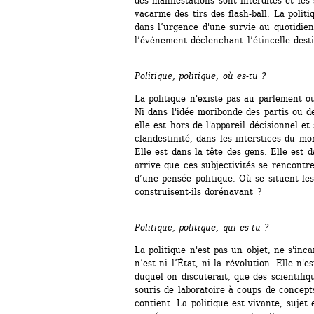
des manifestations sont interdites et les 
vacarme des tirs des flash-ball. La politi
dans l’urgence d'une survie au quotidien
l’événement déclenchant l’étincelle dest
Politique, politique, où es-tu ?
La politique n'existe pas au parlement o
Ni dans l'idée moribonde des partis ou d
elle est hors de l'appareil décisionnel et
clandestinité, dans les interstices du m
Elle est dans la tête des gens. Elle est da
arrive que ces subjectivités se rencontre
d’une pensée politique. Où se situent les
construisent-ils dorénavant ?
Politique, politique, qui es-tu ?
La politique n'est pas un objet, ne s'inca
n’est ni l’État, ni la révolution. Elle n'
duquel on discuterait, que des scientifi
souris de laboratoire à coups de concepts
contient. La politique est vivante, sujet 