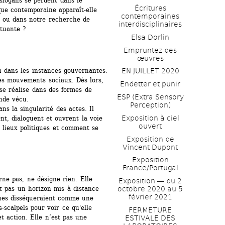
slogans se perdent dans le 
Écritures 
que contemporaine apparaît-elle 
contemporaines 
 ou dans notre recherche de 
interdisciplinaires
ituante ?
Elsa Dorlin
Empruntez des 
œuvres
u dans les instances gouvernantes. 
EN JUILLET 2020
es mouvements sociaux. Dès lors, 
Endetter et punir
 se réalise dans des formes de 
ESP (Extra Sensory 
onde vécu.
Perception)
ns la singularité des actes. Il 
Exposition à ciel 
nt, dialoguent et ouvrent la voie 
ouvert
 lieux politiques et comment se 
Exposition de 
Vincent Dupont
Exposition 
France/Portugal
rne pas, ne désigne rien. Elle 
Exposition ― du 2 
est pas un horizon mis à distance 
octobre 2020 au 5 
février 2021
ques disséqueraient comme une 
-scalpels pour voir ce qu'elle 
FERMETURE 
et action. Elle n’est pas une 
ESTIVALE DES 