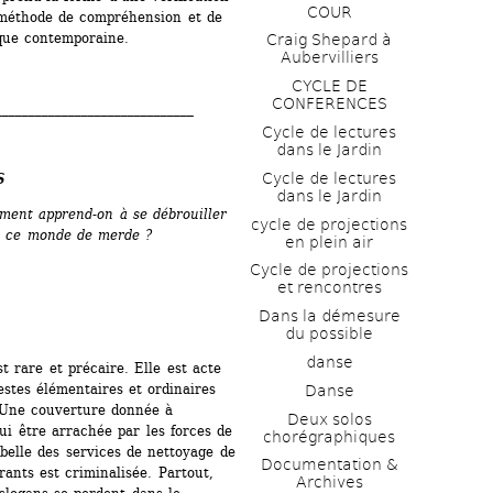
COUR
 méthode de compréhension et de 
que contemporaine.
Craig Shepard à 
Aubervilliers
CYCLE DE 
CONFERENCES
______________________________
Cycle de lectures 
dans le Jardin
Cycle de lectures 
S
dans le Jardin
t apprend-on à se débrouiller
cycle de projections 
e merde ?
en plein air
Cycle de projections 
et rencontres
Dans la démesure 
du possible
danse
t rare et précaire. Elle est acte 
stes élémentaires et ordinaires 
Danse
 Une couverture donnée à 
Deux solos 
ui être arrachée par les forces de 
chorégraphiques
belle des services de nettoyage de 
Documentation & 
rants est criminalisée. Partout, 
Archives