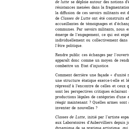
de lutte
se déploie autour des notions d'ét
résistances menées dans la fragmentation
la diffusion de ces savoirs militants est d
de 
Classes de Lutte
ont été construits af
accueillantes de témoignages et d’échang
communes. Par savoirs militants, nous e
émerge de l’engagement, ce qui est expér
individuellement ou collectivement dans 
l’être politique.
Rendre public ces échanges par l’ouvertu
apparaît donc comme un moyen de rendre 
combattre un Etat d’injustice.
Comment derrière une façade « d'unité na
une structure étatique exerce-t-elle et lé
répressif à l'encontre de celles et ceux 
sont les perspectives critiques éclairant 
productions légales de catégories d'une
réagir maintenant ? Quelles armes sont 
inventer de nouvelles ?
Classes de Lutte
, initié par l’artiste es
aux Laboratoires d’Aubervilliers depuis jui
dynamique de sa pratique artistique, qui 