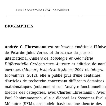
Aller 
Les Laboratoires d’Aubervilliers
au 
contenu 
BIOGRAPHIES
principal
Andrée C. Ehresmann
est professeur émérite à l'Univer
de Picardie-Jules Verne, et directrice du journal 
international 
Cahiers de Topologie et Géométrie 
Différentielle Catégoriques
. Auteure et éditrice de nom
ouvrages (
Memory Evolutive Systems
, 2007 et 
Integral 
Biomathics
, 2012), elle a publié plus d'une centaines 
d'articles de recherche concernant différents domaines 
mathématiques (notamment sur l’analyse fonctionnelle e
théorie des catégories, avec Charles Ehresmann). Avec 
Paul Vanbremeersch, elle a élaboré les Systèmes Evoluti
Mémoire (SEM), un modèle basé sur une théorie des 