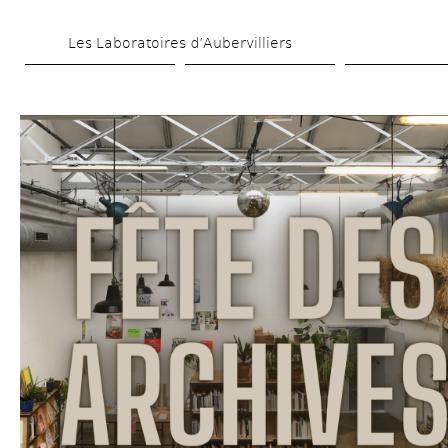
Aller 
Les Laboratoires d’Aubervilliers
au 
contenu 
principal