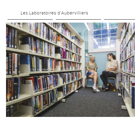
Aller 
Les Laboratoires d’Aubervilliers
au 
contenu 
principal