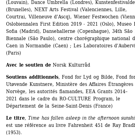
(Louvain), Dance Umbrella (Londres), Kunstenfestivaldes
(Bruxelles), NEXT Arts Festival (Valenciennes, Lille, 
Courtrai, Villeneuve d’Ascq), Wiener Festwochen (Vienne
Oslobiennalen First Edition 2019 - 2021 (Oslo), Museo R
Sofia (Madrid), Dansehallerne (Copenhague), 34th São 
Biennale (São Paulo), centre chorégraphique national d
Caen in Normandie (Caen) ; Les Laboratoires d’Aubervil
(Paris)
Avec le soutien de
Norsk Kulturråd 
Soutiens additionnels
, Fond for Lyd og Bilde, Fond for
Utøvende Kunstnere, Ministère des Affaires Étrangères 
Norvège, les autorités flamandes, EEA Grants 2014–
2021 dans le cadre du RO-CULTURE Program, le 
Département de la Seine-Saint-Denis (France) 
Le titre
, 
Time has fallen asleep in the afternoon sunsh
est une référence au livre Fahrenheit 451 de Ray Bradb
(1953).