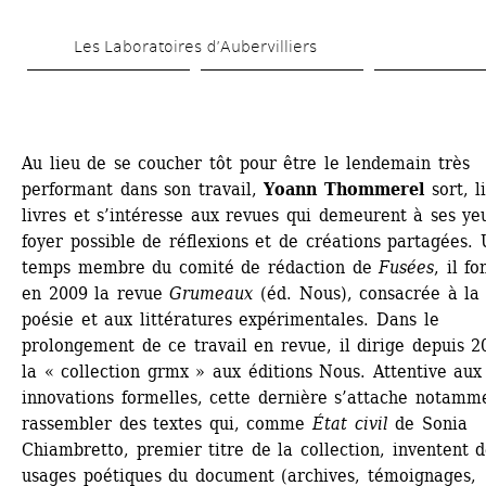
Aller 
Les Laboratoires d’Aubervilliers
au 
contenu 
principal
Au lieu de se coucher tôt pour être le lendemain très 
performant dans son travail, 
Yoann Thommerel
sort, li
livres et s’intéresse aux revues qui demeurent à ses yeu
foyer possible de réflexions et de créations partagées. 
temps membre du comité de rédaction de 
Fusées
, il fo
en 2009 la revue 
Grumeaux
(éd. Nous), consacrée à la 
poésie et aux littératures expérimentales. Dans le 
prolongement de ce travail en revue, il dirige depuis 20
la « collection grmx » aux éditions Nous. Attentive aux 
innovations formelles, cette dernière s’attache notamme
rassembler des textes qui, comme 
État civil
de Sonia 
Chiambretto, premier titre de la collection, inventent d
usages poétiques du document (archives, témoignages, 