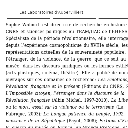
Aller 
Les Laboratoires d’Aubervilliers
au 
contenu 
Sophie Wahnich est directrice de recherche en histoire 
CNRS et sciences politiques au TRAM/IIAC de l’EHESS.
principal
Spécialiste de la période révolutionnaire, elle interroge
depuis l’expérience cosmopolitique du XVIIIe siècle, les 
représentations actuelles de la souveraineté populaire, 
l'étranger, de la violence, de la guerre, que ce soit au 
musée, dans les discours juridiques ou les formes esthét
(arts plastiques, cinéma, théâtre). Elle a publié de nom
ouvrages sur ces domaines de recherche: 
Les Émotions,
Révolution française et le présent
(Éditions du CNRS, 20
L’Impossible citoyen, l’étranger dans le discours de la 
Révolution française
(Albin Michel, 1997-2010); 
La Liber
ou la mort, essai sur la violence ou le terrorisme
(La 
Fabrique, 2003); 
La Longue patience du peuple, 1792, 
naissance de la République
(Payot, 2008); 
Fictions d’Eu
la guerre au musée en France, en Grande-Bretagne, et 