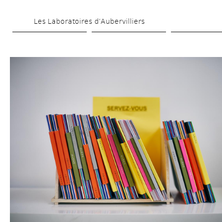
Aller 
Les Laboratoires d’Aubervilliers
au 
contenu 
principal