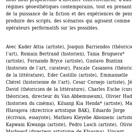
régimes géoesthétiques contemporains, tout en prenant 
de la puissance de la fiction et des expériences de pens
produire des scripts, des scénarios qui agissent comme 
opérateurs performatifs sur les possibles.
Avec Kader Attia (artiste), Joaquin Barriendos (théorici
l’art), Romain Bertrand (historien), Tania Bruguera* 
(artiste), Fernando Bryce (artiste), Gustavo Buntinx 
(historien de l’art, curateur), Pascale Casanova (théoric
de la littérature), Eder Castillo (artiste), Emmanuelle 
Chérel (historienne de l’art), Cesar Cornejo (artiste), J
David (théoricien de la littérature), Charles Esche (cura
théoricien, directeur du Van Abbemuseum), Olivier Hado
(historien du cinéma), Kiluanji Kia Henda* (artiste), Mar
Hlavajova (directrice artistique BAK), Eduardo Jorge 
(écrivain, essayiste), Mathieu Kleyebe Abonnenc (artiste)
Kapwani Kiwanga (artiste), Pedro Lasch (artiste), Olivie
Marboeuf (directeur artistique de Khiasma), Vincent 