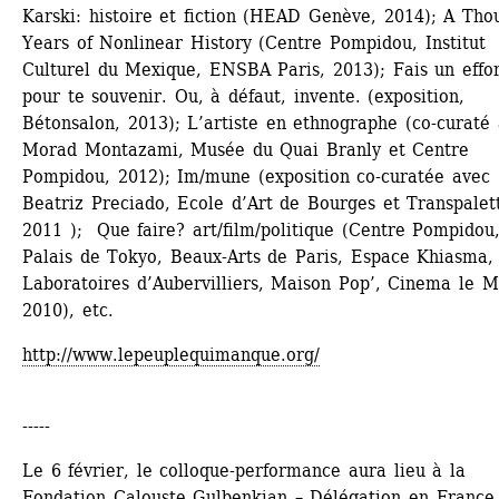
Karski: histoire et fiction (HEAD Genève, 2014); A Thou
Years of Nonlinear History (Centre Pompidou, Institut 
Culturel du Mexique, ENSBA Paris, 2013); Fais un effor
pour te souvenir. Ou, à défaut, invente. (exposition, 
Bétonsalon, 2013); L’artiste en ethnographe (co-curaté 
Morad Montazami, Musée du Quai Branly et Centre 
Pompidou, 2012); Im/mune (exposition co-curatée avec 
Beatriz Preciado, Ecole d’Art de Bourges et Transpalett
2011 ); Que faire? art/film/politique (Centre Pompidou,
Palais de Tokyo, Beaux-Arts de Paris, Espace Khiasma, 
Laboratoires d’Aubervilliers, Maison Pop’, Cinema le Mé
2010), etc.
http://www.lepeuplequimanque.org/
-----
Le 6 février, le colloque-performance aura lieu à la 
Fondation Calouste Gulbenkian – Délégation en France