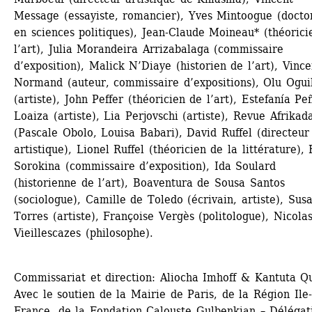
Message (essayiste, romancier), Yves Mintoogue (doctor
en sciences politiques), Jean-Claude Moineau* (théoricie
l’art), Julia Morandeira Arrizabalaga (commissaire 
d’exposition), Malick N’Diaye (historien de l’art), Vincen
Normand (auteur, commissaire d’expositions), Olu Ogui
(artiste), John Peffer (théoricien de l’art), Estefanía Peñ
Loaiza (artiste), Lia Perjovschi (artiste), Revue Afrikada
(Pascale Obolo, Louisa Babari), David Ruffel (directeur 
artistique), Lionel Ruffel (théoricien de la littérature), 
Sorokina (commissaire d’exposition), Ida Soulard 
(historienne de l’art), Boaventura de Sousa Santos 
(sociologue), Camille de Toledo (écrivain, artiste), Susa
Torres (artiste), Françoise Vergès (politologue), Nicolas
Vieillescazes (philosophe).
Commissariat et direction: Aliocha Imhoff & Kantuta Qui
Avec le soutien de la Mairie de Paris, de la Région Ile-
France, de la Fondation Calouste Gulbenkian – Délégati