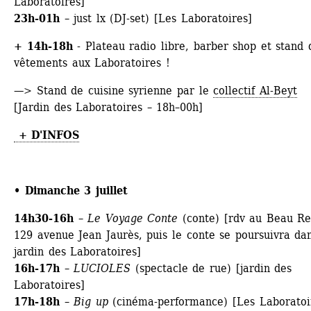
Laboratoires]
23h-01h
– just lx (DJ-set) [Les Laboratoires]
+ 14h-18h
- Plateau radio libre, barber shop et stand d
vêtements aux Laboratoires ! 
—> Stand de cuisine syrienne par le 
collectif Al-Beyt
[Jardin des Laboratoires – 18h–00h]
+ D'INFOS
• Dimanche 3 juillet
14h30-16h
– 
Le Voyage Conte
(conte) [rdv au Beau Rel
129 avenue Jean Jaurès, puis le conte se poursuivra dan
jardin des Laboratoires]
16h-17h
– 
LUCIOLES
(spectacle de rue) [jardin des 
Laboratoires]
17h-18h
– 
Big up
(cinéma-performance) [Les Laboratoi