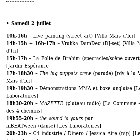
• Samedi 2 juillet
10h-16h
– Live painting (street art) [Villa Mais d’Ici]
14h-15h + 16h-17h
– Vrakka DamDeg (DJ-set) [Villa M
d’Ici]
15h-17h 
– La Folie de Brahim (spectacles/scène ouverte
[Jardin Espérance]
17h-18h30
– 
The big puppets crew
(parade) [rdv à la Vi
Mais d’Ici]
19h-19h30
– Démonstrations MMA et boxe anglaise [Le
Laboratoires]
18h30-20h
– 
MAZETTE
(plateau radio) [La Commune - 
des 4 chemins]
19h55-20h 
– 
the sound is yours
par 
inBEATween (danse) [Les Laboratoires]
20h-23h
– C4 industrie / Dinero / Jessica Aire (rap) [Le