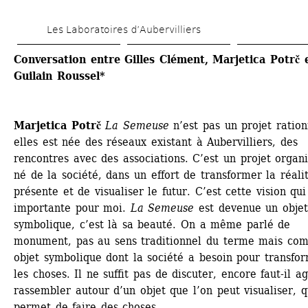
Aller 
Les Laboratoires d’Aubervilliers
au 
contenu 
Conversation entre Gilles Clément, Marjetica Potrč e
Guilain Roussel*
principal
Marjetica Potrč 
La Semeuse
n’est pas un projet rationn
elles est née des réseaux existant à Aubervilliers, des 
rencontres avec des associations. C’est un projet organi
né de la société, dans un effort de transformer la réalit
présente et de visualiser le futur. C’est cette vision qui 
importante pour moi. 
La Semeuse
est devenue un objet 
symbolique, c’est là sa beauté. On a même parlé de 
monument, pas au sens traditionnel du terme mais com
objet symbolique dont la société a besoin pour transfor
les choses. Il ne suffit pas de discuter, encore faut-il agi
rassembler autour d’un objet que l’on peut visualiser, qu
permet de faire des choses.