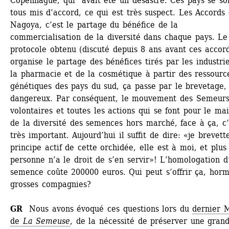
Copenhague, qui avait été un désastre. Ces pays se son
tous mis d’accord, ce qui est très suspect. Les Accords 
Nagoya, c’est le partage du bénéfice de la 
commercialisation de la diversité dans chaque pays. Le 
protocole obtenu (discuté depuis 8 ans avant ces accord
organise le partage des bénéfices tirés par les industrie
la pharmacie et de la cosmétique à partir des ressource
génétiques des pays du sud, ça passe par le brevetage, c
dangereux. Par conséquent, le mouvement des Semeurs
volontaires et toutes les actions qui se font pour le mai
de la diversité des semences hors marché, face à ça, c’e
très important. Aujourd’hui il suffit de dire: «je brevette
principe actif de cette orchidée, elle est à moi, et plus 
personne n’a le droit de s’en servir»! L’homologation d’
semence coûte 200000 euros. Qui peut s’offrir ça, hormi
grosses compagnies?
GR
Nous avons évoqué ces questions lors du 
dernier M
de 
La Semeuse
, de la nécessité de préserver une grand