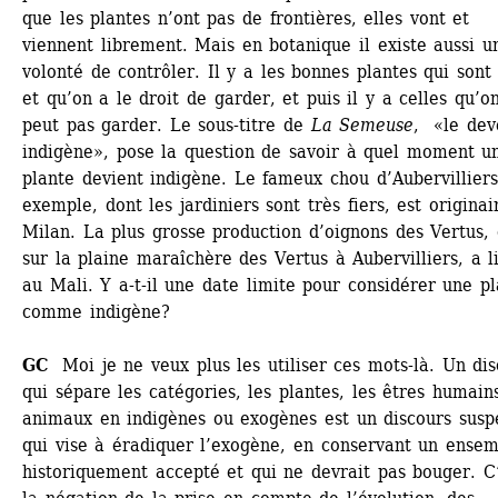
que les plantes n’ont pas de frontières, elles vont et 
viennent librement. Mais en botanique il existe aussi un
volonté de contrôler. Il y a les bonnes plantes qui sont 
et qu’on a le droit de garder, et puis il y a celles qu’on
peut pas garder. Le sous-titre de 
La Semeuse
, «le deve
indigène», pose la question de savoir à quel moment un
plante devient indigène. Le fameux chou d’Aubervilliers,
exemple, dont les jardiniers sont très fiers, est originai
Milan. La plus grosse production d’oignons des Vertus, 
sur la plaine maraîchère des Vertus à Aubervilliers, a li
au Mali. Y a-t-il une date limite pour considérer une pl
comme indigène?
GC
Moi je ne veux plus les utiliser ces mots-là. Un disc
qui sépare les catégories, les plantes, les êtres humains,
animaux en indigènes ou exogènes est un discours suspe
qui vise à éradiquer l’exogène, en conservant un ensem
historiquement accepté et qui ne devrait pas bouger. C’