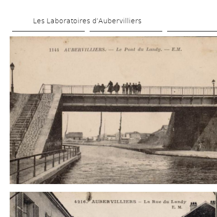
Aller 
Les Laboratoires d’Aubervilliers
au 
contenu 
principal