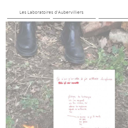
Aller 
Les Laboratoires d’Aubervilliers
au 
contenu 
principal