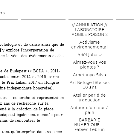
Aller 
au 
ers
contenu 
// ANNULATION // 
principal
LABORATOIRE 
MOBILE POISON 2
Activisme 
chologie et de danse ainsi que de 
environnemental
’y explore l’incorporation de 
Adél Juhász
vec le vécu des événements et des 
Aimez-vous vos 
plantes ?
e de Budapest (« BCDA », 2011- 
Ametonyo Silva
tacles entre 2014 et 2016, parmi 
Art Refuge fête ses 
le Prix Laban 2017 en Hongrie 
10 ans
ine indépendante hongroise).
Atelier parlé de 
es – recherche et représentation 
traduction
x ans de recherche sur la 
Autour d'un four à 
né à la création de la pièce 
pain
Budapest) également nominée pour 
BARBARIE 
mis de rencontrer le 
NUMERIQUE — 
Fabien Lebrun
 tant qu’interprète dans sa piece 