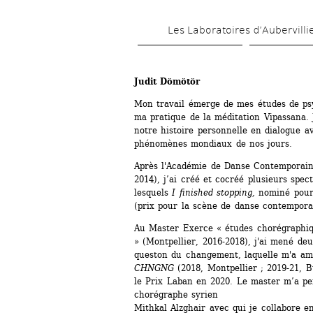
Les Laboratoires d’Aubervilli
Judit Dömötör
Mon travail émerge de mes études de psy
ma pratique de la méditation Vipassana. J
notre histoire personnelle en dialogue a
phénomènes mondiaux de nos jours.
Après l'Académie de Danse Contemporain
2014), j’ai créé et cocréé plusieurs spec
lesquels
I finished stopping,
nominé pour 
(prix pour la scène de danse contempora
Au Master Exerce « études chorégraphiqu
» (Montpellier, 2016-2018), j'ai mené deu
queston du changement, laquelle m'a ame
CHNGNG
(2018, Montpellier ; 2019-21, 
le Prix Laban en 2020. Le master m’a per
chorégraphe syrien
Mithkal Alzghair avec qui je collabore en