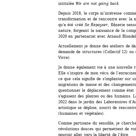
intitulée 
We are not going back
.
Depuis 2018, le corps m’intéresse comme 
transformation et de rencontre avec la na
qu'a été créé 
Se Repayser,
flânerie senso
nature, forgeant la naissance de la comp
2020 en partenariat avec Arnaud Blondel
Actuellement je donne des ateliers de da
demande de structures (Collectif 12) ou
Vivre). 
Je donne également vie à une nouvelle r
Elle s’inspire de mon vécu de l’enracin
ce que cela signifie de s'implanter sur u
migrations de masse et des changements c
questionner le déplacement comme état d'
s'agissent des plantes ou des humains. L
2022 dans le jardin des Laboratoires d’Aub
artistique se déploie, nourri de rencontr
(humaines et végétales).
Comme partisane du sensible, je cherch
révolutions douces qui permettent de voi
pouvoir aller vers la liberté de l’être.