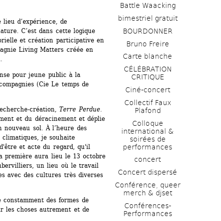
Battle Waacking
bimestriel gratuit
lieu d’expérience, de 
BOURDONNER
ture. C’est dans cette logique 
rielle et création participative en 
Bruno Freire
agnie Living Matters créée en 
Carte blanche
.
CÉLÉBRATION 
nse pour jeune public à la 
CRITIQUE
 compagnies (Cie Le temps de 
Ciné-concert
Collectif Faux 
echerche-création, 
Terre Perdue
. 
Plafond 
ement et du déracinement et déplie
Colloque 
n nouveau sol. À l’heure des 
international & 
limatiques, je souhaite 
soirées de 
performances 
être et acte du regard, qu'il 
a première aura lieu le 13 octobre 
concert
ervilliers, un lieu où le travail 
Concert dispersé
es avec des cultures très diverses 
Conférence, queer 
merch & djset
e constamment des formes de 
Conférences-
r les choses autrement et de 
Performances