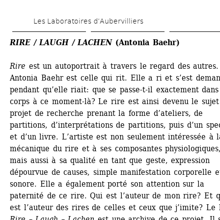
Aller 
Les Laboratoires d’Aubervilliers
au 
contenu 
RIRE / LAUGH / LACHEN
(Antonia Baehr)
principal
Rire
est un autoportrait à travers le regard des autres. 
Antonia Baehr est celle qui rit. Elle a ri et s’est deman
pendant qu’elle riait: que se passe-t-il exactement dans
corps à ce moment-là? Le rire est ainsi devenu le sujet 
projet de recherche prenant la forme d’ateliers, de 
partitions, d’interprétations de partitions, puis d’un spec
et d’un livre. L’artiste est non seulement intéressée à l
mécanique du rire et à ses composantes physiologiques,
mais aussi à sa qualité en tant que geste, expression 
dépourvue de causes, simple manifestation corporelle et
sonore. Elle a également porté son attention sur la 
paternité de ce rire. Qui est l’auteur de mon rire? Et qu
est l’auteur des rires de celles et ceux que j’imite? Le l
Rire – Laugh – Lachen
est une archive de ce projet. Il s