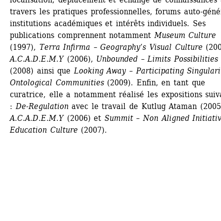
travers les pratiques professionnelles, forums auto-génér
institutions académiques et intérêts individuels. Ses 
publications comprennent notamment 
Museum Culture
(1997), 
Terra Infirma – Geography’s Visual Culture
(2001
A.C.A.D.E.M.Y
(2006), 
Unbounded – Limits Possibilities
(2008) ainsi que 
Looking Away – Participating Singularit
Ontological Communities
(2009). Enfin, en tant que 
curatrice, elle a notamment réalisé les expositions suiva
: 
De-Regulation
avec le travail de Kutlug Ataman (2005-
A.C.A.D.E.M.Y
(2006) et 
Summit – Non Aligned Initiative
Education Culture
(2007).