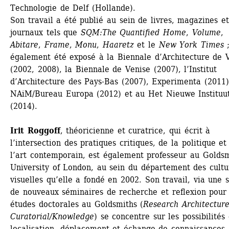
Technologie de Delf (Hollande).
Son travail a été publié au sein de livres, magazines et
journaux tels que 
SQM:The Quantified Home
, 
Volume
, 
Abitare
, 
Frame
, 
Monu
, 
Haaretz
et le 
New York Times
;
également été exposé à la Biennale d’Architecture de V
(2002, 2008), la Biennale de Venise (2007), l’Institut 
d’Architecture des Pays-Bas (2007), Experimenta (2011),
NAiM/Bureau Europa (2012) et au Het Nieuwe Instituut
(2014).
Irit Roggoff
, théoricienne et curatrice, qui écrit à 
l’intersection des pratiques critiques, de la politique et 
l’art contemporain, est également professeur au Goldsmi
University of London, au sein du département des cultur
visuelles qu’elle a fondé en 2002. Son travail, via une s
de nouveaux séminaires de recherche et reflexion pour 
études doctorales au Goldsmiths (
Research Architectur
Curatorial/Knowledge
) se concentre sur les possibilités 
localisation, déplacement et échange de connaissances à