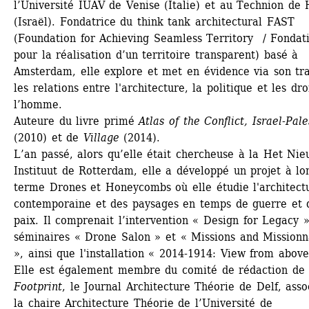
l’Université IUAV de Venise (Italie) et au Technion de H
(Israël). Fondatrice du think tank architectural FAST 
(Foundation for Achieving Seamless Territory / Fondati
pour la réalisation d’un territoire transparent) basé à 
Amsterdam, elle explore et met en évidence via son trav
les relations entre l'architecture, la politique et les droi
l’homme.
Auteure du livre primé 
Atlas of the Conflict, Israel-Pale
(2010) et de 
Village
(2014). 
L’an passé, alors qu’elle était chercheuse à la Het Nie
Instituut de Rotterdam, elle a développé un projet à lon
terme Drones et Honeycombs où elle étudie l'architectu
contemporaine et des paysages en temps de guerre et d
paix. Il comprenait l’intervention « Design for Legacy » 
séminaires « Drone Salon » et « Missions and Missionna
», ainsi que l'installation « 2014-1914: View from above
Elle est également membre du comité de rédaction de 
Footprint
, le Journal Architecture Théorie de Delf, assoc
la chaire Architecture Théorie de l’Université de 