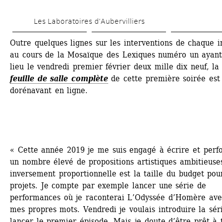
Aller 
Les Laboratoires d’Aubervilliers
au 
contenu 
Outre quelques lignes sur les interventions de chaque in
au cours de la Mosaïque des Lexiques numéro un ayant
principal
lieu le vendredi premier février deux mille dix neuf, la 
feuille de salle complète
de cette première soirée est 
dorénavant en ligne.
« Cette année 2019 je me suis engagé à écrire et perfo
un nombre élevé de propositions artistiques ambitieuses
inversement proportionnelle est la taille du budget pour
projets. Je compte par exemple lancer une série de 
performances où je raconterai L’Odyssée d’Homère avec
mes propres mots. Vendredi je voulais introduire la séri
lancer le premier épisode. Mais je doute d’être prêt à 