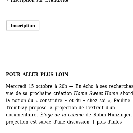
• 
Inscription sur Eventbrite
................................................................
POUR ALLER PLUS LOIN
Mercredi 15 octobre à 20h — En écho à ses recherches
vue de sa prochaine création 
Home Sweet Home
aborda
la notion du « construire » et du « chez soi », Pauline 
Tremblay propose la projection de l'extrait d'un 
documentaire, É
loge de la cabane
de Robin Hunzinger. 
projection est suivie d'une discussion. [ 
plus d'infos
]