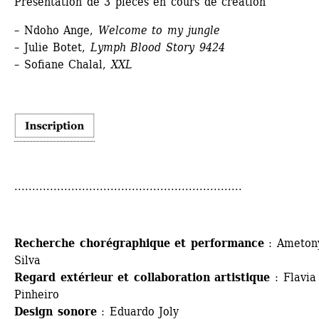
Présentation de 3 pièces en cours de création
­– Ndoho Ange, 
Welcome to my jungle
– Julie Botet, 
Lymph Blood Story 9424
­– Sofiane Chalal,
XXL
................................................................
Recherche chorégraphique et performance
: Ametony
Silva 
Regard extérieur et collaboration artistique
: Flavia 
Pinheiro
Design sonore
: Eduardo Joly 