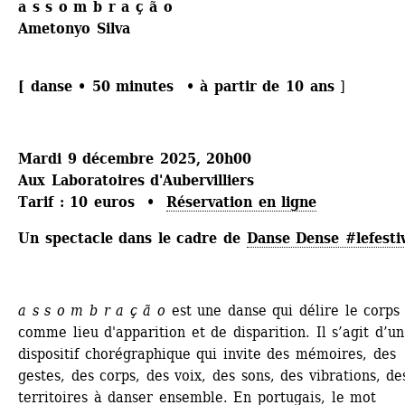
a s s o m b r a ç ã o
Ametonyo Silva
[ danse • 50 minutes • à partir de 10 ans 
]
Mardi 9 décembre 2025, 20h00
Aux Laboratoires d'Aubervilliers
Tarif : 10 euros • 
Réservation en ligne
Un spectacle dans le cadre de 
Danse Dense #lefesti
a s s o m b r a ç ã o
est une danse qui délire le corps 
comme lieu d'apparition et de disparition. Il s’agit d’un 
dispositif chorégraphique qui invite des mémoires, des 
gestes, des corps, des voix, des sons, des vibrations, des
territoires à danser ensemble. En portugais, le mot 