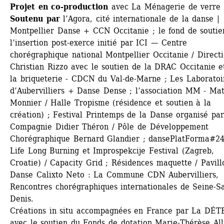
Projet en co-production
avec La Ménagerie de verre 
Soutenu par
l’Agora, cité internationale de la danse | 
Montpellier Danse + CCN Occitanie ; le fond de soutien
l’insertion post-exerce initié par ICI — Centre 
chorégraphique national Montpellier Occitanie / Directi
Christian Rizzo avec le soutien de la DRAC Occitanie et
la briqueterie - CDCN du Val-de-Marne ; Les Laboratoir
d’Aubervilliers + Danse Dense ; l’association MM - Math
Monnier / Halle Tropisme (résidence et soutien à la 
création) ; Festival Printemps de la Danse organisé par 
Compagnie Didier Théron / Pôle de Développement 
Chorégraphique Bernard Glandier ; dansePlatForma#24 
Life Long Burning et Improspekcije Festival (Zagreb, 
Croatie) / Capacity Grid ; Résidences maquette / Pavillo
Danse Calixto Neto : La Commune CDN Aubervilliers, 
Rencontres chorégraphiques internationales de Seine-Sa
Denis. 
Créations in situ accompagnées en France par La DÉTE
avec le soutien du Fonds de dotation Marie-Thérèse Alli