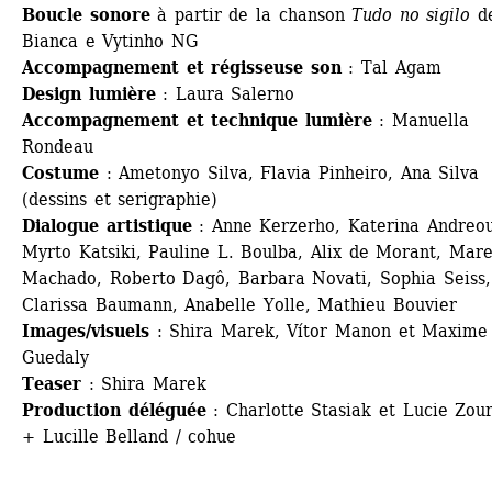
Boucle sonore 
à partir de la chanson 
Tudo no sigilo
de
Bianca e Vytinho NG
Accompagnement et régisseuse son
: Tal Agam 
Design lumière
: Laura Salerno 
Accompagnement et technique lumière
: Manuella 
Rondeau 
Costume
: Ametonyo Silva, Flavia Pinheiro, Ana Silva 
(dessins et serigraphie) 
Dialogue artistique
: Anne Kerzerho, Katerina Andreou,
Myrto Katsiki, Pauline L. Boulba, Alix de Morant, Mare
Machado, Roberto Dagô, Barbara Novati, Sophia Seiss, 
Clarissa Baumann, Anabelle Yolle, Mathieu Bouvier
Images/visuels
: Shira Marek, Vítor Manon et Maxime 
Guedaly 
Teaser
: Shira Marek
Production déléguée
: Charlotte Stasiak et Lucie Zour
+ Lucille Belland / cohue