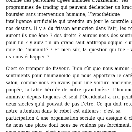
comme des personnes âgées malades d’Alzheimer, les 
programmes de trading qui peuvent déclencher un krac
boursier sans intervention humaine, l’hypothétique 
intelligence artificielle qui prendra un jour le contrôle d
nos destins. Il y a du frisson asimovien dans l'air, les ro
auront-ils une âme ? des droits ? aurons-nous des senti
pour lui ? y aura-t-il un grand saut anthropologique ? u
mue de l’humanité ? Et bien sûr, la question qui tue : 
ils nous échapper ?
C’est se tromper de frayeur. Bien sûr que nous aurons d
sentiments pour l’humanoïde qui nous apportera le café
salon, comme nous en avons pour une voiture ancienne,
poupée, la table héritée de notre grand-mère. L’homme
animiste depuis toujours et seul l’Occidental a cru pend
deux siècles qu’il pouvait de pas l’être. Ce qui doit rete
notre attention dans le robot est ailleurs : c’est sa 
participation à une organisation sociale qui assigne à c
de nous une place dont nous ne voulons pas forcément. 